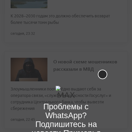
К 2028–2030 годам это должно обеспечить возврат
более тысячи тонн рыбы
сегодня, 23:32
О новой схеме мошенников
рассказали в МВД
Злоумышленники поочерёдно выдают себя за
оператора связи, «службу безопасности Госуслуг» и
сотрудника Центрального банка, чтобы вывезти
Проблемы с
сбережения
WhatsApp?
сегодня, 22:45
Подпишитесь на