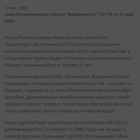
11 янв. 2000
Электронная версия газеты "Владивосток" №716 от 11 янв.
2000
По сообщению отдела общественных связей ОАО
“Дальэнерго”, на Артемовской ТЭЦ успешно проведены
монтажно-наладочные испытания пятого энергоблока. Уже к
концу января турбина будет поставлена под полную нагрузку.
Она рассчитана на работу в течение 32 лет.
Генеральный директор ОАО “Дальэнерго” Владимир Пешкун
подчеркнул, что ввод сегодня новых мощностей - это задел на
будущее, надежда на то, что в XXI век энергетика края войдет
достойно. Дополнительно вырабатываемая мощность пятой
турбины позволит теперь в полной мере обеспечить Артем не
только электричеством и теплом, но и горячей водой.
Новая турбина будет самой мощной на Артемовской ТЭЦ. Ее
рабочая мощность составляет 115 МВт, тогда как мощность
каждой другой не превышает 100 МВт. Она заменила собой