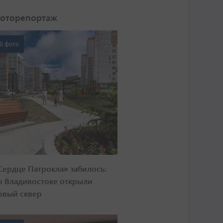
оторепортаж
0 фото
Сердце Патрокла» забилось:
о Владивостоке открыли
овый сквер