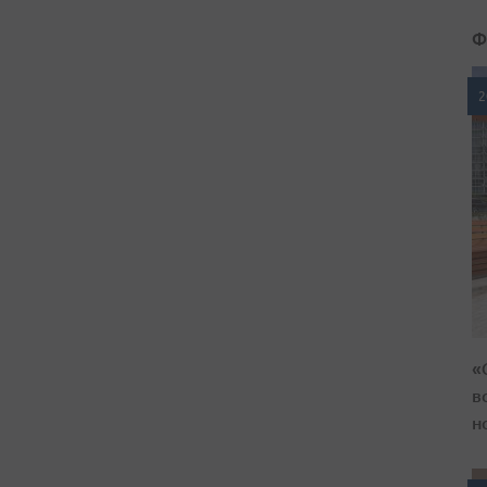
Ф
2
«
в
н