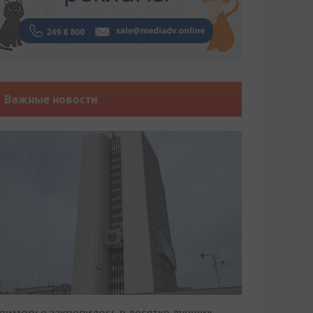
Важные новости
риморье закрепилось в десятке лучших