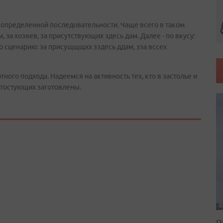
в определенной последовательности. Чаще всего в таком
, за хозяев, за присутствующих здесь дам. Далее - по вкусу:
о по сценарию: за присущщщхх зздесь ддам, зза вссех
ного подхода. Надеемся на активность тех, кто в застолье и
 тостующих заготовлены.
П