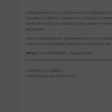
Каждый из нас знает: в застолье тосты чередуются 
порядке: за событие, которое всех собрало за столом
за тех, кто в море, кто в сапогах. И уж потом - точн
прсущщщх...
Хочется разнообразия. Оригинальности. И нестандарт
в жизни - всегда тамада! Шампанское и фужеры для
Автор:
Ольга МАЛЬЦЕВА, "Владивосток"
Comments are disabled
Комментарии для сайта
Cackl
e