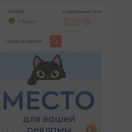
Пробки
Социальные сети
3 балла
Город на ладони