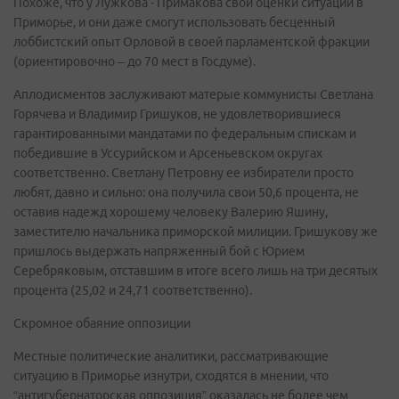
Похоже, что у Лужкова - Примакова свои оценки ситуации в
Приморье, и они даже смогут использовать бесценный
лоббистский опыт Орловой в своей парламентской фракции
(ориентировочно – до 70 мест в Госдуме).
Аплодисментов заслуживают матерые коммунисты Светлана
Горячева и Владимир Гришуков, не удовлетворившиеся
гарантированными мандатами по федеральным спискам и
победившие в Уссурийском и Арсеньевском округах
соответственно. Светлану Петровну ее избиратели просто
любят, давно и сильно: она получила свои 50,6 процента, не
оставив надежд хорошему человеку Валерию Яшину,
заместителю начальника приморской милиции. Гришукову же
пришлось выдержать напряженный бой с Юрием
Серебряковым, отставшим в итоге всего лишь на три десятых
процента (25,02 и 24,71 соответственно).
Скромное обаяние оппозиции
Местные политические аналитики, рассматривающие
ситуацию в Приморье изнутри, сходятся в мнении, что
“антигубернаторская оппозиция” оказалась не более чем