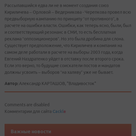
Рассыпавшийся едва ли не в момент создания союз
Кириличева – Орловой – Ведерникова - Черепкова провел всю
предвыборную кампанию по принципу “от противного”, в
расчете на ошибки власти. Ошибки, как теперь ясно, были, был
и соответствующий резонанс в СМИ, то есть бесплатная
реклама “оппозиционеров”. Но это была дробина для слона.
Существует предположение, что Кириличев и компания на
самом деле работали в расчете на выборы 2003 года, когда
Евгений Наздратенко уйдет в отставку после второго срока.
Если это верно, то будущие соискатели постов и мандатов
должны усвоить – выборов “на халяву” уже не бывает.
Автор:
Александр КАРТАШОВ, "Владивосток"
Comments are disabled
Комментарии для сайта
Cackl
e
Важные новости