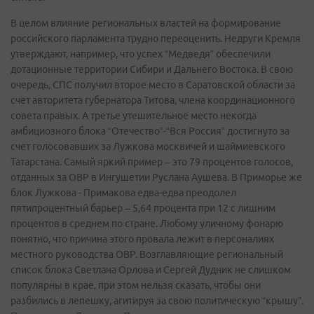
В целом влияние региональных властей на формирование
российского парламента трудно переоценить. Недруги Кремля
утверждают, например, что успех “Медведя” обеспечили
дотационные территории Сибири и Дальнего Востока. В свою
очередь, СПС получил второе место в Саратовской области за
счет авторитета губернатора Титова, члена координационного
совета правых. А третье утешительное место некогда
амбициозного блока “Отечество”-“Вся Россия” достигнуто за
счет голосовавших за Лужкова москвичей и шаймиевского
Татарстана. Самый яркий пример – это 79 процентов голосов,
отданных за ОВР в Ингушетии Руслана Аушева. В Приморье же
блок Лужкова - Примакова едва-едва преодолел
пятипроцентный барьер – 5,64 процента при 12 с лишним
процентов в среднем по стране. Любому уличному фонарю
понятно, что причина этого провала лежит в персоналиях
местного руководства ОВР. Возглавляющие региональный
список блока Светлана Орлова и Сергей Дудник не слишком
популярны в крае, при этом нельзя сказать, чтобы они
разбились в лепешку, агитируя за свою политическую “крышу”.