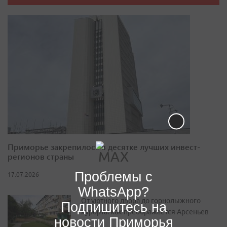
Приморье закрепилось в десятке лучших инвест-
регионов страны
Проблемы с
17.07.2026
WhatsApp?
От уютного двора до горнолыжного
Подпишитесь на
курорта: как преображается Арсеньев
новости Приморья