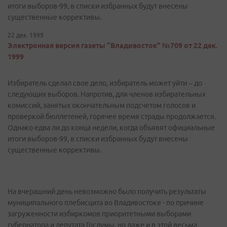
итоги выборов-99, в списки избранных будут внесены
существенные коррективы.
22 дек. 1999
Электронная версия газеты "Владивосток" №709 от 22 дек.
1999
Избиратель сделал свое дело, избиратель может уйти – до
следующих выборов. Напротив, для членов избирательных
комиссий, занятых окончательным подсчетом голосов и
проверкой бюллетеней, горячее время страды продолжается.
Однако едва ли до конца недели, когда объявят официальные
итоги выборов-99, в списки избранных будут внесены
существенные коррективы.
На вчерашний день невозможно было получить результаты
муниципального плебисцита во Владивостоке - по причине
загруженности избиркомов приоритетными выборами
губернатора и депутата Госдумы, но даже и в этой весьма