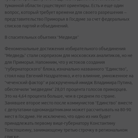
туманной области существуют ориентиры. Есть и еще один
вопрос, который требует времени для своего разрешения –
представительство Приморья в Госдуме за счет федеральных
списков партий и объединений.
В спасительных объятиях “Медведя”
Феноменальные достижения избирательного объединения
“Медведь” стали сюрпризом для московских аналитиков, но не
для Приморья. Напомним, что у истоков создания
“губернаторского” блока, изначально названного “Единство”,
стоял наш Евгений Наздратенко, и его влияние, умноженное на
“чеченский фактор” и раскрученный имидж Владимира Путина,
обеспечили “медведям” 28,01 процента голосов приморцев.
Это на 4,64 процента больше, чем в среднем по стране.
Занявшее второе место после коммунистов “Единство” вместе
с депутатами-одномандатниками может рассчитывать на 80-90
мест в Госдуме. Не исключено, что одно из них будет
принадлежать первому вице-губернатору Константину
Толстошеину, занимающему третью строчку в региональном
списке.