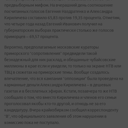
предвыборным мифом. На вчерашний день соотношение
посчитанных голосов Евгения Наздратенко и Александра
Кириличева составило 65,83 против 19,35 процента. Отметим,
что четыре года назад Евгений Иванович получил на
губернаторских выборах практически столько же голосов
приморцев – 69,57 процента.
Вероятно, предполагаемые московские кураторы
приморского “сопротивления” предвидели такой
безнадежный для них расклад, и обещанные чубайсовские
миллионы в крае если и увидели, то только на экране НТВ или
ТВЦ в сюжетах на приморские темы. Вообще создалось
впечатление, что вся кампания “оппозиции” была проведена на
карманные деньги Александра Кириличева – в дешевых
газетах и в бесплатных эфирах. Кстати, позавчера то же НТВ
сообщало о том, что вместо Кириличева и членов его семьи
проголосовал якобы кто-то другой, и отнюдь не за его
кандидатуру. Вчера крайизбирком сообщил корреспонденту
“В”, что официального заявления об этом нарушении в
комиссию пока не поступало.