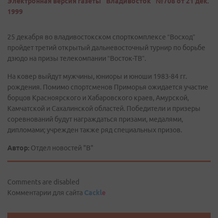
Электронная версия газеты "Владивосток" №708 от 21 дек.
1999
25 декабря во владивостокском спорткомплексе “Восход”
пройдет третий открытый дальневосточный турнир по борьбе
дзюдо на призы телекомпании “Восток-ТВ”.
На ковер выйдут мужчины, юниоры и юноши 1983-84 гг.
рождения. Помимо спортсменов Приморья ожидается участие
борцов Красноярского и Хабаровского краев, Амурской,
Камчатской и Сахалинской областей. Победители и призеры
соревнований будут награждаться призами, медалями,
дипломами; учрежден также ряд специальных призов.
Автор:
Отдел новостей "В"
Comments are disabled
Комментарии для сайта
Cackl
e