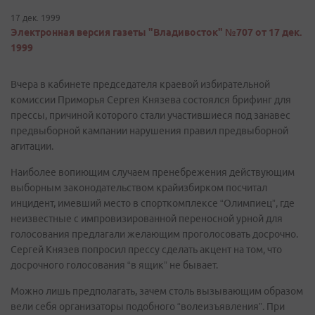
17 дек. 1999
Электронная версия газеты "Владивосток" №707 от 17 дек.
1999
Вчера в кабинете председателя краевой избирательной
комиссии Приморья Сергея Князева состоялся брифинг для
прессы, причиной которого стали участившиеся под занавес
предвыборной кампании нарушения правил предвыборной
агитации.
Наиболее вопиющим случаем пренебрежения действующим
выборным законодательством крайизбирком посчитал
инцидент, имевший место в спорткомплексе “Олимпиец”, где
неизвестные с импровизированной переносной урной для
голосования предлагали желающим проголосовать досрочно.
Сергей Князев попросил прессу сделать акцент на том, что
досрочного голосования “в ящик” не бывает.
Можно лишь предполагать, зачем столь вызывающим образом
вели себя организаторы подобного “волеизъявления”. При