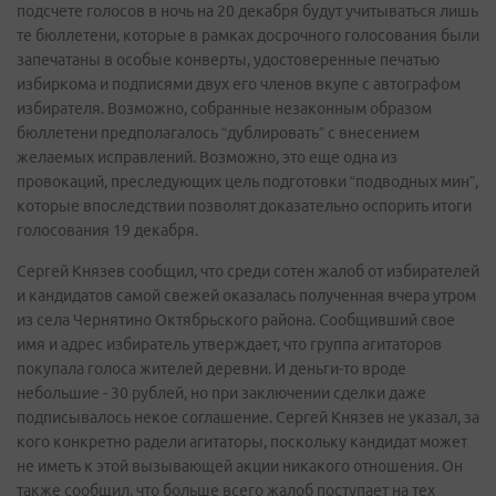
подсчете голосов в ночь на 20 декабря будут учитываться лишь
те бюллетени, которые в рамках досрочного голосования были
запечатаны в особые конверты, удостоверенные печатью
избиркома и подписями двух его членов вкупе с автографом
избирателя. Возможно, собранные незаконным образом
бюллетени предполагалось “дублировать” с внесением
желаемых исправлений. Возможно, это еще одна из
провокаций, преследующих цель подготовки “подводных мин”,
которые впоследствии позволят доказательно оспорить итоги
голосования 19 декабря.
Сергей Князев сообщил, что среди сотен жалоб от избирателей
и кандидатов самой свежей оказалась полученная вчера утром
из села Чернятино Октябрьского района. Сообщивший свое
имя и адрес избиратель утверждает, что группа агитаторов
покупала голоса жителей деревни. И деньги-то вроде
небольшие - 30 рублей, но при заключении сделки даже
подписывалось некое соглашение. Сергей Князев не указал, за
кого конкретно радели агитаторы, поскольку кандидат может
не иметь к этой вызывающей акции никакого отношения. Он
также сообщил, что больше всего жалоб поступает на тех