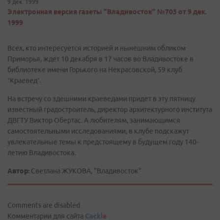
9 дек. 1999
Электронная версия газеты "Владивосток" №703 от 9 дек.
1999
Всех, кто интересуется историей и нынешним обликом
Приморья, ждет 10 декабря в 17 часов во Владивостоке в
библиотеке имени Горького на Некрасовской, 59 клуб
“Краевед”.
На встречу со здешними краеведами придет в эту пятницу
известный градостроитель, директор архитектурного института
ДВГТУ Виктор Обертас. А любителям, занимающимся
самостоятельными исследованиями, в клубе подскажут
увлекательные темы к предстоящему в будущем году 140-
летию Владивостока.
Автор:
Светлана ЖУКОВА, "Владивосток"
Comments are disabled
Комментарии для сайта
Cackl
e