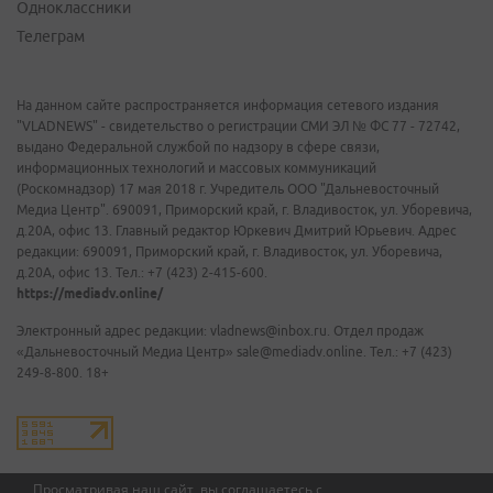
Одноклассники
Телеграм
На данном сайте распространяется информация сетевого издания
"VLADNEWS" - свидетельство о регистрации СМИ ЭЛ № ФС 77 - 72742,
выдано Федеральной службой по надзору в сфере связи,
информационных технологий и массовых коммуникаций
(Роскомнадзор) 17 мая 2018 г. Учредитель ООО "Дальневосточный
Медиа Центр". 690091, Приморский край, г. Владивосток, ул. Уборевича,
д.20А, офис 13. Главный редактор Юркевич Дмитрий Юрьевич. Адрес
редакции: 690091, Приморский край, г. Владивосток, ул. Уборевича,
д.20А, офис 13. Тел.: +7 (423) 2-415-600.
https://mediadv.online/
Электронный адрес редакции: vladnews@inbox.ru. Отдел продаж
«Дальневосточный Медиа Центр» sale@mediadv.online. Тел.: +7 (423)
249-8-800. 18+
Просматривая наш сайт, вы соглашаетесь с