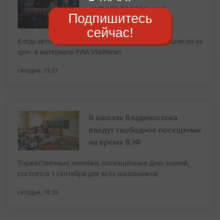
назвали предельную
Подпишитесь
стоимость топлива
сейчас!
Когда автолюбители Приморья откажутся от машин из-за
цен - в материале РИА VladNews
сегодня, 19:27
В школах Владивостока
введут свободное посещение
на время ВЭФ
Торжественные линейки, посвящённые Дню знаний,
состоятся 1 сентября для всех школьников
сегодня, 18:26