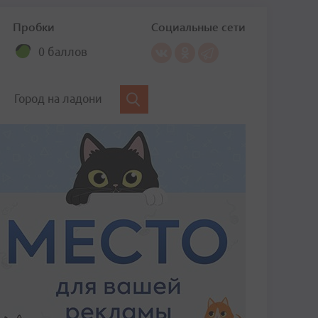
Пробки
Социальные сети
0 баллов
Город на ладони