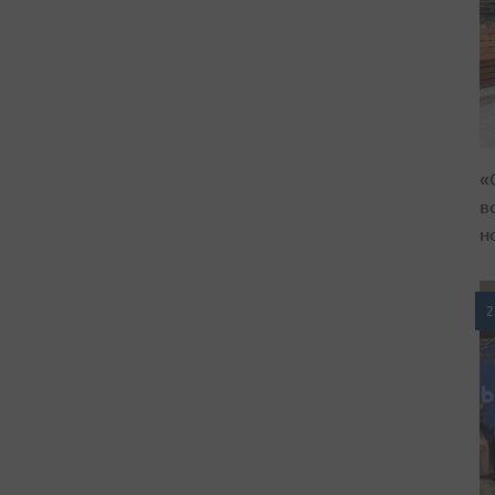
«
в
н
2