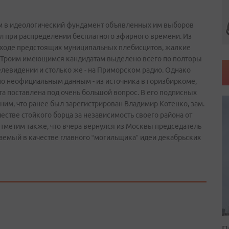
 в идеологический фундамент объявленных им выборов
ал при распределении бесплатного эфирного времени. Из
в ходе предстоящих муниципальных плебисцитов, жалкие
. Троим имеющимся кандидатам выделено всего по полторы
левидении и столько же - на Приморском радио. Однако
по неофициальным данным - из источника в горизбиркоме,
та поставлена под очень большой вопрос. В его подписных
им, что ранее был зарегистрирован Владимир Котенко, зам.
естве стойкого борца за независимость своего района от
тметим также, что вчера вернулся из Москвы председатель
емый в качестве главного “могильщика” идеи декабрьских
П