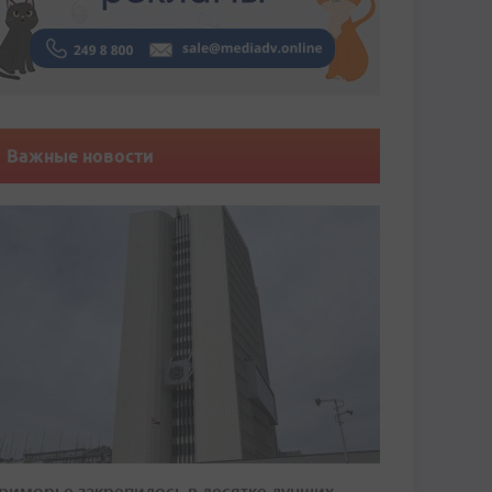
Важные новости
риморье закрепилось в десятке лучших