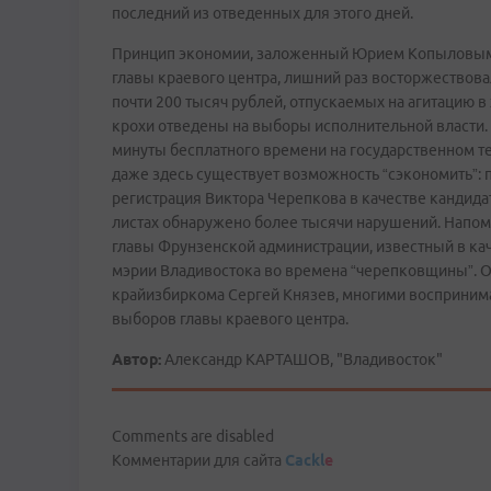
последний из отведенных для этого дней.
Принцип экономии, заложенный Юрием Копыловым
главы краевого центра, лишний раз восторжествов
почти 200 тысяч рублей, отпускаемых на агитацию 
крохи отведены на выборы исполнительной власти
минуты бесплатного времени на государственном те
даже здесь существует возможность “сэкономить”: 
регистрация Виктора Черепкова в качестве кандида
листах обнаружено более тысячи нарушений. Напомн
главы Фрунзенской администрации, известный в кач
мэрии Владивостока во времена “черепковщины”. О
крайизбиркома Сергей Князев, многими воспринима
выборов главы краевого центра.
Автор:
Александр КАРТАШОВ, "Владивосток"
Comments are disabled
Комментарии для сайта
Cackl
e