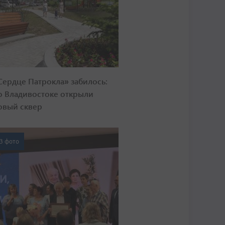
Сердце Патрокла» забилось:
о Владивостоке открыли
овый сквер
3 фото