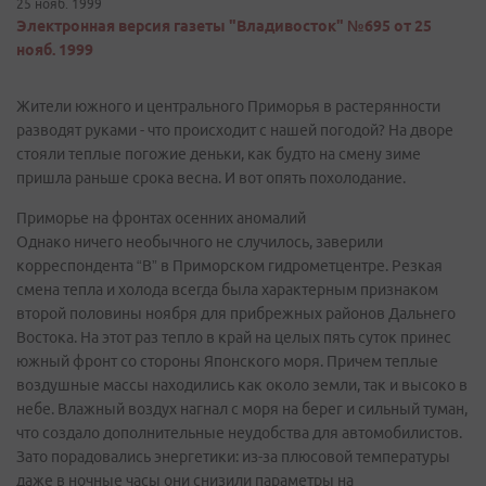
25 нояб. 1999
Электронная версия газеты "Владивосток" №695 от 25
нояб. 1999
Жители южного и центрального Приморья в растерянности
разводят руками - что происходит с нашей погодой? На дворе
стояли теплые погожие деньки, как будто на смену зиме
пришла раньше срока весна. И вот опять похолодание.
Приморье на фронтах осенних аномалий
Однако ничего необычного не случилось, заверили
корреспондента “В” в Приморском гидрометцентре. Резкая
смена тепла и холода всегда была характерным признаком
второй половины ноября для прибрежных районов Дальнего
Востока. На этот раз тепло в край на целых пять суток принес
южный фронт со стороны Японского моря. Причем теплые
воздушные массы находились как около земли, так и высоко в
небе. Влажный воздух нагнал с моря на берег и сильный туман,
что создало дополнительные неудобства для автомобилистов.
Зато порадовались энергетики: из-за плюсовой температуры
даже в ночные часы они снизили параметры на