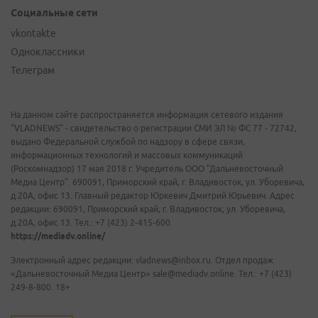
Социальные сети
vkontakte
Одноклассники
Телеграм
На данном сайте распространяется информация сетевого издания
"VLADNEWS" - свидетельство о регистрации СМИ ЭЛ № ФС 77 - 72742,
выдано Федеральной службой по надзору в сфере связи,
информационных технологий и массовых коммуникаций
(Роскомнадзор) 17 мая 2018 г. Учредитель ООО "Дальневосточный
Медиа Центр". 690091, Приморский край, г. Владивосток, ул. Уборевича,
д.20А, офис 13. Главный редактор Юркевич Дмитрий Юрьевич. Адрес
редакции: 690091, Приморский край, г. Владивосток, ул. Уборевича,
д.20А, офис 13. Тел.: +7 (423) 2-415-600.
https://mediadv.online/
Электронный адрес редакции: vladnews@inbox.ru. Отдел продаж
«Дальневосточный Медиа Центр» sale@mediadv.online. Тел.: +7 (423)
249-8-800. 18+