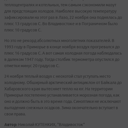
теплоцентралях и котельных, тем самым сэкономили мазут
для предстоящих холодов. Наиболее высокую температуру
зафиксировали на этот раз в Лазо, 22 ноября она поднялась до
плюс 13 градусов С. Во Владивостоке и в Пограничном было
плюс 10 градусов С.
Но это не рекорд абсолютных многолетних показателей. В
1993 году в Приморье в конце ноября воздух прогревался до
плюс 16 градусов С. А вот самая холодная погода наблюдалась
в далеком 1947 году. Тогда столбик термометра опустился до
отметки минус 20 градусов С.
24 ноября теплый воздух с неохотой стал уступать место
холодному. Обширный арктический антициклон от Байкала до
Хабаровского края вытесняет тепло на юг. На территории
Приморья постепенно устанавливается морозная погода, как
оно и должно быть в это время года. Синоптики не исключают
выпадения снежных осадков. Зима окончательно вступает в
свои права.
Автор:
Николай КУТЕНКИХ, "Владивосток"