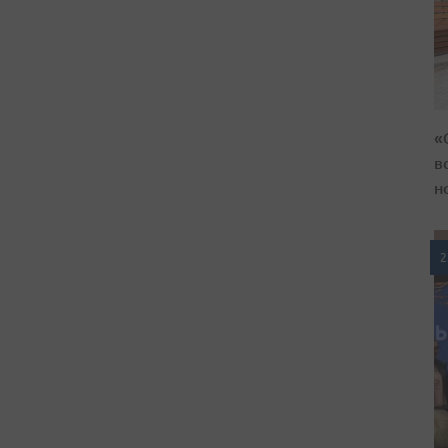
«
в
н
2