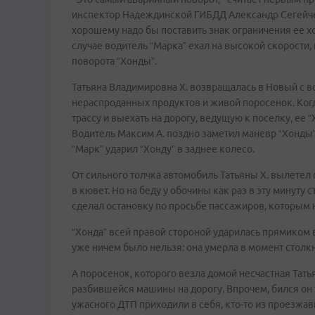
инспектор Надеждинской ГИБДД Александр Сегейченк
хорошему надо бы поставить знак ограничения ее хот
случае водитель “Марка” ехал на высокой скорости
поворота “Хонды”.
Татьяна Владимировна Х. возвращалась в Новый с в
нераспроданных продуктов и живой поросенок. Ког
трассу и выехать на дорогу, ведущую к поселку, ее 
Водитель Максим А. поздно заметил маневр “Хонды”,
“Марк” ударил “Хонду” в заднее колесо.
От сильного толчка автомобиль Татьяны Х. вылетел с
в кювет. Но на беду у обочины как раз в эту минуту 
сделал остановку по просьбе пассажиров, которым 
“Хонда” всей правой стороной ударилась прямиком 
уже ничем было нельзя: она умерла в момент столк
А поросенок, которого везла домой несчастная Тат
разбившейся машины на дорогу. Впрочем, бился он
ужасного ДТП приходили в себя, кто-то из проезжа