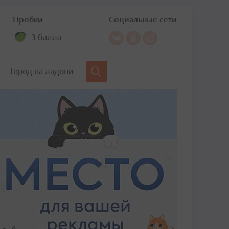
Пробки
Социальные сети
3 балла
Город на ладони