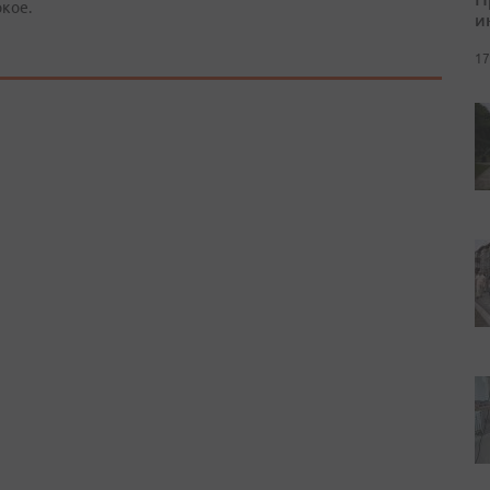
ркое.
и
17