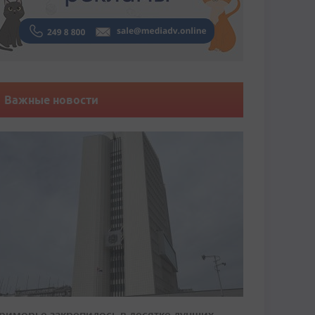
Важные новости
риморье закрепилось в десятке лучших