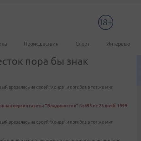
ика
Происшествия
Спорт
Интервью
сток пора бы знак
ый врезалась на своей “Хонде” и погибла в тот же миг
нная версия газеты "Владивосток" №693 от 23 нояб. 1999
ый врезалась на своей “Хонде” и погибла в тот же миг
 прибывший на место дорожно-транспортного происшествия