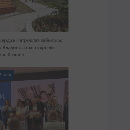
Сердце Патрокла» забилось:
о Владивостоке открыли
овый сквер
3 фото