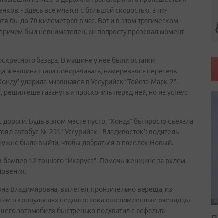
ов. - Здесь все мчатся с большой скоростью, а по-
я бы до 70 километров в час. Вот и в этом трагическом
, причем был невнимателен, он попросту прозевал момент
оскресного базара. В машине у нее были остатки
да женщина стала поворачивать, намереваясь пересечь
“Хонду” ударила мчавшаяся в Уссурийск “Тойота-Марк-2”.
 решил еще газануть и проскочить перед ней, но не успел:
 дороги. Будь в этом месте пусто, “Хонда” бы просто съехала
стоял автобус № 201 “Уссурийск - Владивосток”: водитель
нужно было выйти, чтобы добраться в поселок Новый.
в бампер 12-тонного “Икаруса”. Помочь женщине за рулем
новения.
ьяна Владимировна, вылетел, пронзительно вереща, из
 там в конвульсиях недолго: пока ошеломленные очевидцы
вшего автомобиля быстренько подхватил с асфальта
П