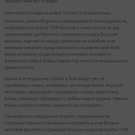
террористами без оглядки.
Они готовятся идти на войну. Готовятся основательно.
Готовятся, помня об уроках командировки 4-летней давности,
когда морскую пехоту ТОФ бросили в самое пекло, не дав
времени даже для боевого слаживания; когда в бой шли
матросы, еще месяц назад служившие на кораблях и не
имевшие никакого представления о специфике действий
морской пехоты; когда неподготовленные и попросту
физически слабые бойцы падали под тяжестью вещмешков и
бронежилетов.
Нынче все по-другому. Сейчас в бой пойдут уже не
новобранцы-салаги, но матерые десантные волки. Морские
пехотинцы, прошедшие специальную горную подготовку.
бойцы, умеющие обращаться с любым видом оружия. Умелые
воины, которые готовы сражаться до последнего.
Руководители операции по борьбе с терроризмом на
Северном Кавказе планировали отправить в зону боевых
действий десантно-штурмовой батальон морской пехоты ТОФ