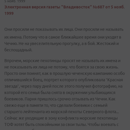
5 нояб. 1999
Электронная версия газеты "Владивосток" №687 от 5 нояб.
1999
Они просили не показывать их лица. Они просили не называть
их имена. Потому что в самое ближайшее время они уходят в
Чечню. Не на увеселительную прогулку, а в бой. Жестокий и
беспощадный.
Впрочем, морские пехотинцы просят не называть их имена и
не показывать их лица не потому, что боятся за свою жизнь.
Просто они помнят, как в прошлую чеченскую кампанию особо
отличившийся боец, портрет которого опубликовала “Красная
звезда”, через пару дней после этого получил фотографию, на
которой его семья была снята в окружении улыбающихся
боевиков. Парня пришлось срочно отзывать из Чечни. Как
свежо еще в памяти то, что сделали боевики с семьей
старшего лейтенанта из морской пехоты Северного флота...
Сейчас же уходящие в зону конфликта морские пехотинцы
ТОФ хотят быть спокойными за свои тылы. Чтобы воевать с