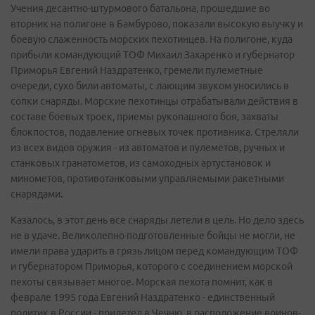
Учения десантно-штурмового батальона, прошедшие во
вторник на полигоне в Бамбурово, показали высокую выучку и
боевую слаженность морских пехотинцев. На полигоне, куда
прибыли командующий ТОФ Михаил Захаренко и губернатор
Приморья Евгений Наздратенко, гремели пулеметные
очереди, сухо били автоматы, с лающим звуком уносились в
сопки снаряды. Морские пехотинцы отрабатывали действия в
составе боевых троек, приемы рукопашного боя, захваты
блокпостов, подавление огневых точек противника. Стреляли
из всех видов оружия - из автоматов и пулеметов, ручных и
станковых гранатометов, из самоходных артустановок и
минометов, противотанковыми управляемыми ракетными
снарядами.
Казалось, в этот день все снаряды летели в цель. Но дело здесь
не в удаче. Великолепно подготовленные бойцы не могли, не
имели права ударить в грязь лицом перед командующим ТОФ
и губернатором Приморья, которого с соединением морской
пехоты связывает многое. Морская пехота помнит, как в
феврале 1995 года Евгений Наздратенко - единственный
политик в России - прилетел в Чечню, в расположение воинов-