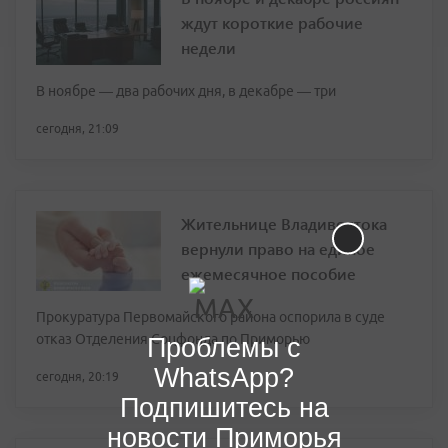
ждут короткие рабочие
недели
В ноябре — два рабочих дня, в декабре — три
сегодня, 21:09
Жительнице Владивостока
вернули право на единое
ежемесячное пособие
Прокуратура Первомайского района оспорила в суде
отказ Отделения Соцфонда по Приморью
Проблемы с
WhatsApp?
сегодня, 20:19
Подпишитесь на
новости Приморья