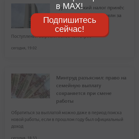
в MAX!
Туристический налог принёс
Приморью почти 43 млн за
Подпишитесь
полгода
сейчас!
Поступления выросли более чем втрое
сегодня, 19:02
Минтруд разъяснил: право на
семейную выплату
сохраняется при смене
работы
Обратиться за выплатой можно даже в период поиска
новой работы, если в прошлом году был официальный
доход
сегодня, 18:33