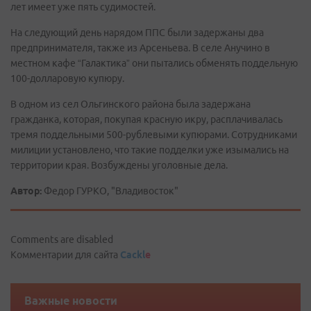
лет имеет уже пять судимостей.
На следующий день нарядом ППС были задержаны два
предпринимателя, также из Арсеньева. В селе Анучино в
местном кафе “Галактика” они пытались обменять поддельную
100-долларовую купюру.
В одном из сел Ольгинского района была задержана
гражданка, которая, покупая красную икру, расплачивалась
тремя поддельными 500-рублевыми купюрами. Сотрудниками
милиции установлено, что такие подделки уже изымались на
территории края. Возбуждены уголовные дела.
Автор:
Федор ГУРКО, "Владивосток"
Comments are disabled
Комментарии для сайта
Cackl
e
Важные новости