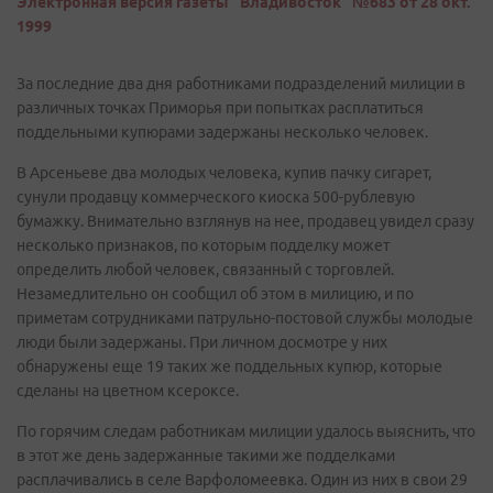
Электронная версия газеты "Владивосток" №683 от 28 окт.
1999
За последние два дня работниками подразделений милиции в
различных точках Приморья при попытках расплатиться
поддельными купюрами задержаны несколько человек.
В Арсеньеве два молодых человека, купив пачку сигарет,
сунули продавцу коммерческого киоска 500-рублевую
бумажку. Внимательно взглянув на нее, продавец увидел сразу
несколько признаков, по которым подделку может
определить любой человек, связанный с торговлей.
Незамедлительно он сообщил об этом в милицию, и по
приметам сотрудниками патрульно-постовой службы молодые
люди были задержаны. При личном досмотре у них
обнаружены еще 19 таких же поддельных купюр, которые
сделаны на цветном ксероксе.
По горячим следам работникам милиции удалось выяснить, что
в этот же день задержанные такими же подделками
расплачивались в селе Варфоломеевка. Один из них в свои 29