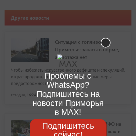
Другие новости
Ситуация с топливом в
Приморье: запасы в норме,
ажиотажа нет
Чтобы избежать искусственного дефицита и спекуляций,
Проблемы с
в крае продолжают действовать временные меры
WhatsApp?
предосторожности
Подпишитесь на
сегодня, 16:24
новости Приморья
в MAX!
Чем удивят регионы ДФО на
Подпишитесь
«Улице Дальнего Востока» в
сейчас!