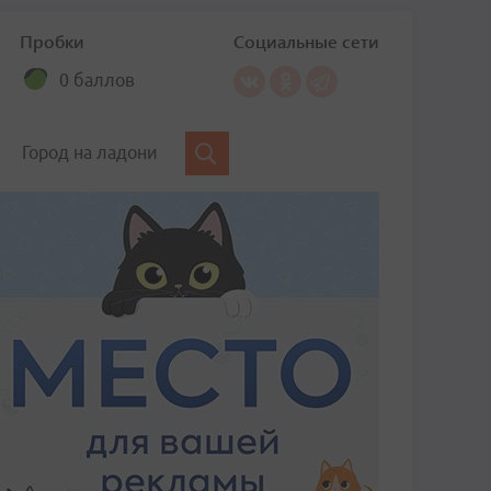
Пробки
Социальные сети
0 баллов
Город на ладони