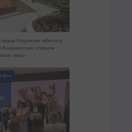
Сердце Патрокла» забилось:
о Владивостоке открыли
овый сквер
3 фото