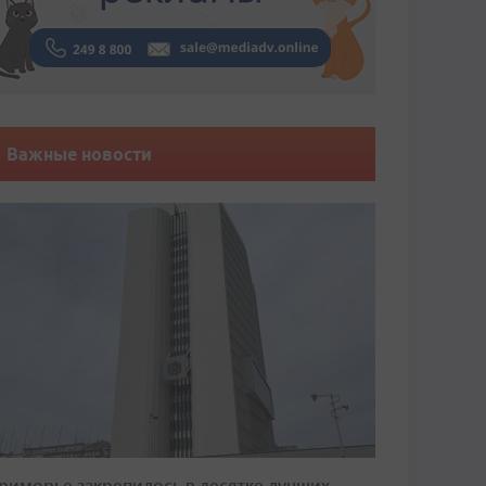
Важные новости
риморье закрепилось в десятке лучших