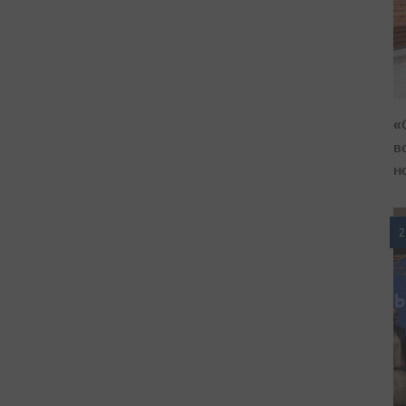
«
в
н
2