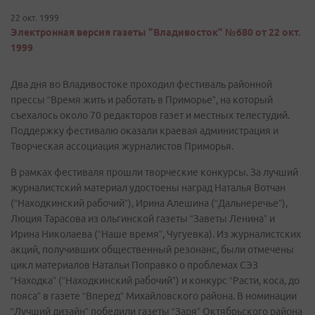
22 окт. 1999
Электронная версия газеты "Владивосток" №680 от 22 окт.
1999
Два дня во Владивостоке проходил фестиваль районной
прессы “Время жить и работать в Приморье”, на который
съехалось около 70 редакторов газет и местных телестудий.
Поддержку фестивалю оказали краевая администрация и
Творческая ассоциация журналистов Приморья.
В рамках фестиваля прошли творческие конкурсы. За лучший
журналистский материал удостоены наград Наталья Вотчан
(“Находкинский рабочий”), Ирина Алешина (“Дальнеречье”),
Люция Тарасова из ольгинской газеты “Заветы Ленина” и
Ирина Николаева (“Наше время”, Чугуевка). Из журналистских
акций, получивших общественный резонанс, были отмечены
цикл материалов Натальи Поправко о проблемах СЭЗ
“Находка” (“Находкинский рабочий”) и конкурс “Расти, коса, до
пояса” в газете “Вперед” Михайловского района. В номинации
“Лучший дизайн” победили газеты “Заря” Октябрьского района