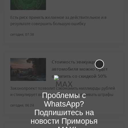
Есть риск принять желаемое за действительное и в
результате совершить большую ошибку
сегодня, 07:38
Стоимость эвакуации
автомобиля можно будет
оплатить со скидкой 50%
Законопроект позволит сэкономить миллиарды рублей
Проблемы с
и стимулирует водителей быстрее оплачивать штрафы
WhatsApp?
сегодня, 06:24
Подпишитесь на
новости Приморья