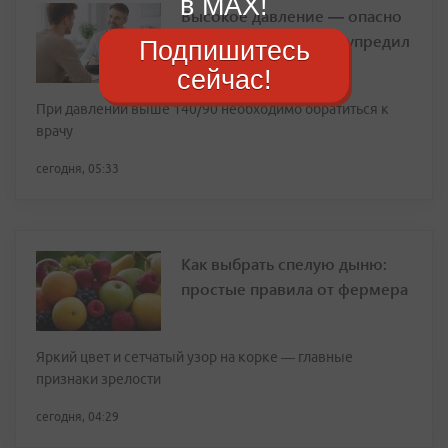
в MAX!
Высокое давление — опасно
для жизни: врач предупредил
Подпишитесь
о рисках инфаркта
сейчас!
При давлении выше 140/90 необходимо обратиться к
врачу
сегодня, 05:33
Как выбрать спелую дыню:
простые правила от фермера
Яркий цвет и сетчатый узор на корке — главные
признаки зрелости
сегодня, 04:29