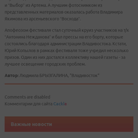
и “Выбор” из Артема. А лучшим фотоснимком из
представленных материалов оказалась работа Владимира
Якимова из арсеньевского “Восхода”.
Апофеозом фестиваля стал суточный круиз участников на т/х
“Антонина Нежданова” и бал прессы на его борту, которые
состоялись благодаря администрации Владивостока. Кстати,
Юрий Копылов в рамках фестиваля тоже учредил несколько
призов. Один из них достался коллективу нашей газеты - за
лучшее освещение городских проблем.
Автор:
Людмила БРЫЗГАЛИНА, "Владивосток"
Comments are disabled
Комментарии для сайта
Cackl
e
Важные новости