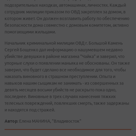
подозрительных находках, автомашинах, личностях. Каждый
сотрудник милиции приказом по ОВД закреплен за домом, в
котором живет. Он должен возглавить работу по обеспечению
безопасности дома совместно с домовым комитетом, активно
помогающими жильцами.
Начальник криминальной милиции ОВД г. Большой Камень
Сергей Бощенко дал информацию о нашумевшем недавно
убийстве девушки в районе магазина "Чайка" и заверил, что
упорные слухи о появлении маньяка не обоснованы. Он также
заверил, что будет сделано все необходимое для того, чтобы
наказать виновного в страшном преступлении. Опыта и
навыков нашим сыщикам не занимать - из совершенных за
девять месяцев восьми убийств не раскрыто пока одно,
последнее. Виновные в трех случаях нанесения тяжких
телесных повреждений, повлекших смерть, также задержаны
и находятся под стражей.
Автор:
Елена МАНИНА, "Владивосток"