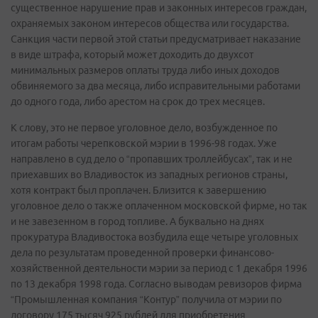
существенное нарушение прав и законных интересов граждан,
охраняемых законом интересов общества или государства.
Санкция части первой этой статьи предусматривает наказание
в виде штрафа, который может доходить до двухсот
минимальных размеров оплаты труда либо иных доходов
обвиняемого за два месяца, либо исправительными работами
до одного года, либо арестом на срок до трех месяцев.
К слову, это не первое уголовное дело, возбужденное по
итогам работы черепковской мэрии в 1996-98 годах. Уже
направлено в суд дело о “пропавших троллейбусах”, так и не
приехавших во Владивосток из западных регионов страны,
хотя контракт был проплачен. Близится к завершению
уголовное дело о также оплаченном московской фирме, но так
и не завезенном в город топливе. А буквально на днях
прокуратура Владивостока возбудила еще четыре уголовных
дела по результатам проведенной проверки финансово-
хозяйственной деятельности мэрии за период с 1 декабря 1996
по 13 декабря 1998 года. Согласно выводам ревизоров фирма
“Промышленная компания “Контур” получила от мэрии по
договору 175 тысяч 925 рублей для приобретения