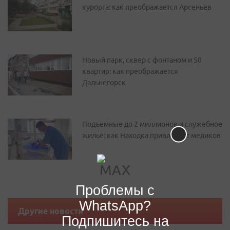
курорта: как преображается Арсеньев
Новый парк, сквер с фонтаном и 50
квартир: как преображается
Дальнегорск
Подъемные до 2 миллионов и служебное
жилье: как Находка привлекает медиков
Проблемы с
WhatsApp?
Другие новости
Подпишитесь на