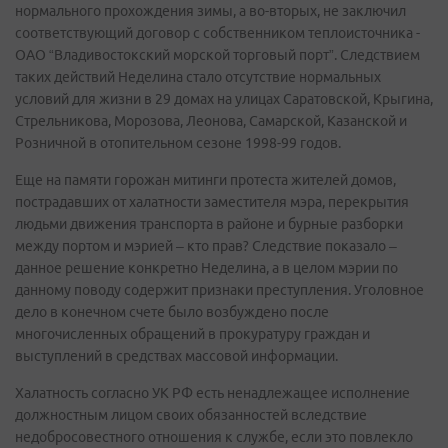
нормального прохождения зимы, а во-вторых, не заключил
соответствующий договор с собственником теплоисточника -
ОАО “Владивостокский морской торговый порт”. Следствием
таких действий Неделина стало отсутствие нормальных
условий для жизни в 29 домах на улицах Саратовской, Крыгина,
Стрельникова, Морозова, Леонова, Самарской, Казанской и
Розничной в отопительном сезоне 1998-99 годов.
Еще на памяти горожан митинги протеста жителей домов,
пострадавших от халатности заместителя мэра, перекрытия
людьми движения транспорта в районе и бурные разборки
между портом и мэрией – кто прав? Следствие показало –
данное решение конкретно Неделина, а в целом мэрии по
данному поводу содержит признаки преступления. Уголовное
дело в конечном счете было возбуждено после
многочисленных обращений в прокуратуру граждан и
выступлений в средствах массовой информации.
Халатность согласно УК РФ есть ненадлежащее исполнение
должностным лицом своих обязанностей вследствие
недобросовестного отношения к службе, если это повлекло