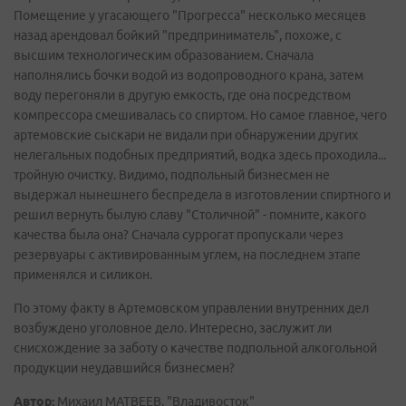
Помещение у угасающего "Прогресса" несколько месяцев
назад арендовал бойкий "предприниматель", похоже, с
высшим технологическим образованием. Сначала
наполнялись бочки водой из водопроводного крана, затем
воду перегоняли в другую емкость, где она посредством
компрессора смешивалась со спиртом. Но самое главное, чего
артемовские сыскари не видали при обнаружении других
нелегальных подобных предприятий, водка здесь проходила...
тройную очистку. Видимо, подпольный бизнесмен не
выдержал нынешнего беспредела в изготовлении спиртного и
решил вернуть былую славу "Столичной" - помните, какого
качества была она? Сначала суррогат пропускали через
резервуары с активированным углем, на последнем этапе
применялся и силикон.
По этому факту в Артемовском управлении внутренних дел
возбуждено уголовное дело. Интересно, заслужит ли
снисхождение за заботу о качестве подпольной алкогольной
продукции неудавшийся бизнесмен?
Автор:
Михаил МАТВЕЕВ, "Владивосток"