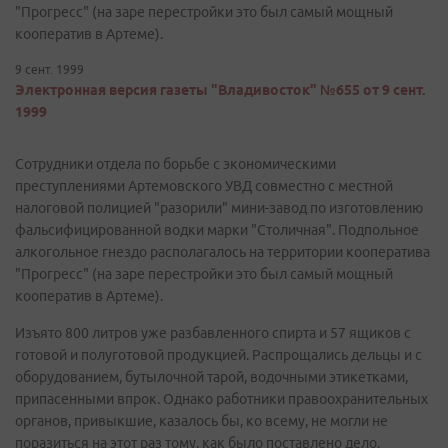
"Прогресс" (на заре перестройки это был самый мощный
кооператив в Артеме).
9 сент. 1999
Электронная версия газеты "Владивосток" №655 от 9 сент.
1999
Сотрудники отдела по борьбе с экономическими
преступлениями Артемовского УВД совместно с местной
налоговой полицией "разорили" мини-завод по изготовлению
фальсифицированной водки марки "Столичная". Подпольное
алкогольное гнездо располагалось на территории кооператива
"Прогресс" (на заре перестройки это был самый мощный
кооператив в Артеме).
Изъято 800 литров уже разбавленного спирта и 57 ящиков с
готовой и полуготовой продукцией. Распрощались дельцы и с
оборудованием, бутылочной тарой, водочными этикетками,
припасенными впрок. Однако работники правоохранительных
органов, привыкшие, казалось бы, ко всему, не могли не
поразиться на этот раз тому, как было поставлено дело.