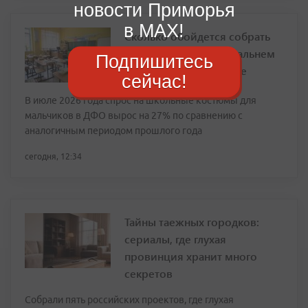
новости Приморья
в MAX!
Сколько обойдется собрать
ребёнка в школу на Дальнем
Подпишитесь
Востоке: исследование
сейчас!
В июле 2026 года спрос на школьные костюмы для
мальчиков в ДФО вырос на 27% по сравнению с
аналогичным периодом прошлого года
сегодня, 12:34
Тайны таежных городков:
сериалы, где глухая
провинция хранит много
секретов
Собрали пять российских проектов, где глухая