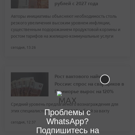
рублей с 2027 года
Авторы инициативы объясняют необходимость столь
резкого увеличения высоким уровнем инфляции,
существенным подорожанием продуктовой корзины и
ростом тарифов на жилищно-коммунальные услуги
сегодня, 13:26
Рост вахтового найма в
России: спрос на сварщиков в
Приморье вырос на 120%
Средний уровень предлагаемого вознаграждения для
Проблемы с
этих специалистов достиг 189 847 рублей за вахту
WhatsApp?
сегодня, 12:37
Подпишитесь на