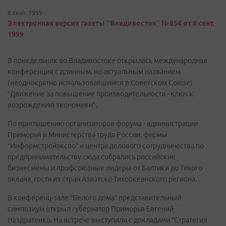
8 сент. 1999
Электронная версия газеты "Владивосток" №654 от 8 сент.
1999
В понедельник во Владивостоке открылась международная
конференция с длинным, но актуальным названием
(неоднократно использовавшимся в Советском Союзе)
“Движение за повышение производительности - ключ к
возрождению экономики”.
По приглашению организаторов форума - администрации
Приморья и Министерства труда России, фирмы
“Информстройэкспо” и центра делового сотрудничества по
предпринимательству сюда собрались российские
бизнесмены и профсоюзные лидеры от Балтики до Тихого
океана, гости из стран Азиатско-Тихоокеанского региона.
В конференц-зале “Белого дома” представительный
симпозиум открыл губернатор Приморья Евгений
Наздратенко. На встрече выступили с докладами “Стратегия