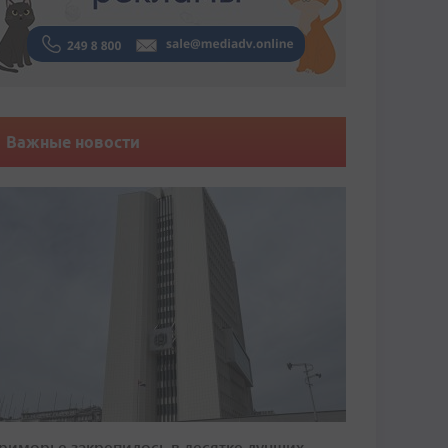
Важные новости
риморье закрепилось в десятке лучших