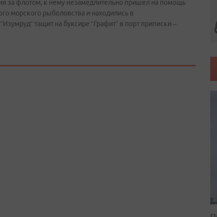
ия за флотом, к нему незамедлительно пришел на помощь
ого морского рыболовства и находились в
Изумруд” тащит на буксире “Графит” в порт приписки –
П