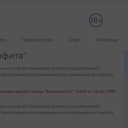
ика
Происшествия
Спорт
Интервью
афита”
льск на острове Парамушир потерял ход рыболовный
строя механизм регулирования шага, влияющий на скорость
ронная версия газеты "Владивосток" №644 от 18 авг. 1999
льск на острове Парамушир потерял ход рыболовный
строя механизм регулирования шага, влияющий на скорость