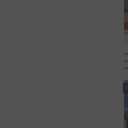
«
в
н
2