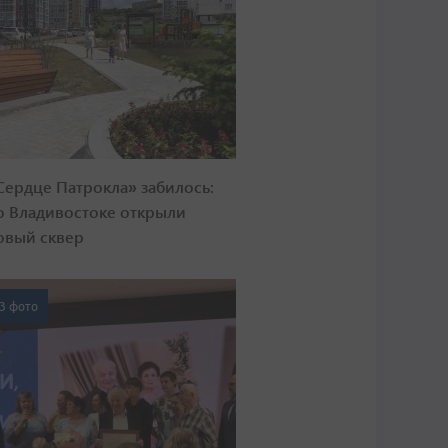
Сердце Патрокла» забилось:
о Владивостоке открыли
овый сквер
3 фото