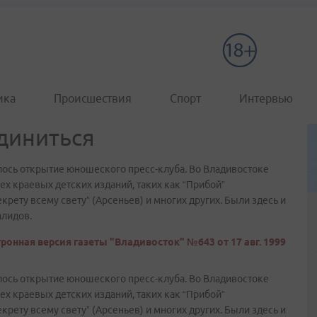
ика
Происшествия
Спорт
Интервью
диниться
лось открытие юношеского пресс-клуба. Во Владивостоке
х краевых детских изданий, таких как “Прибой”
крету всему свету” (Арсеньев) и многих других. Были здесь и
алидов.
ронная версия газеты "Владивосток" №643 от 17 авг. 1999
лось открытие юношеского пресс-клуба. Во Владивостоке
х краевых детских изданий, таких как “Прибой”
крету всему свету” (Арсеньев) и многих других. Были здесь и