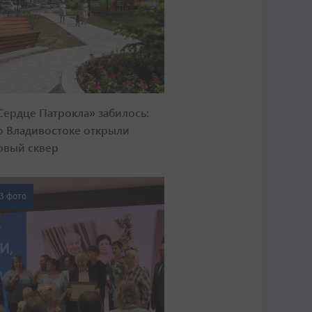
Сердце Патрокла» забилось:
о Владивостоке открыли
овый сквер
3 фото