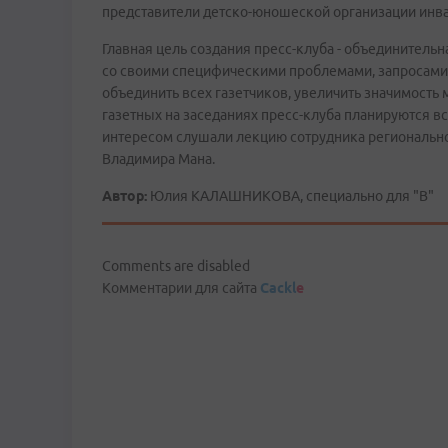
представители детско-юношеской организации инв
Главная цель создания пресс-клуба - объединительн
со своими специфическими проблемами, запросами 
объединить всех газетчиков, увеличить значимость
газетных на заседаниях пресс-клуба планируются в
интересом слушали лекцию сотрудника регионально
Владимира Мана.
Автор:
Юлия КАЛАШНИКОВА, специально для "В"
Comments are disabled
Комментарии для сайта
Cackl
e