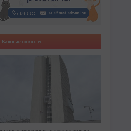
Важные новости
риморье закрепилось в десятке лучших