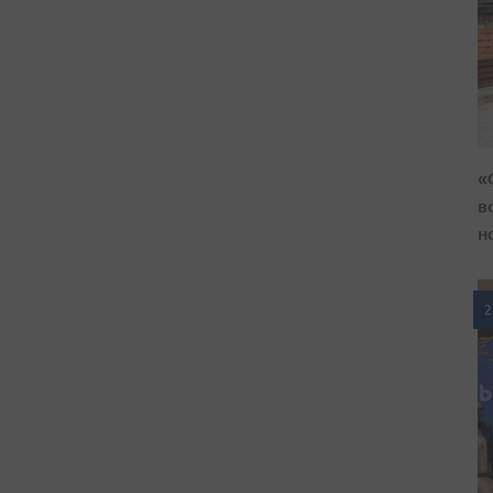
«
в
н
2