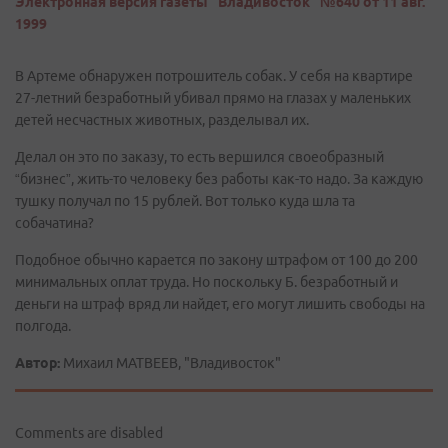
Электронная версия газеты "Владивосток" №640 от 11 авг.
1999
В Артеме обнаружен потрошитель собак. У себя на квартире
27-летний безработный убивал прямо на глазах у маленьких
детей несчастных животных, разделывал их.
Делал он это по заказу, то есть вершился своеобразный
“бизнес”, жить-то человеку без работы как-то надо. За каждую
тушку получал по 15 рублей. Вот только куда шла та
собачатина?
Подобное обычно карается по закону штрафом от 100 до 200
минимальных оплат труда. Но поскольку Б. безработный и
деньги на штраф вряд ли найдет, его могут лишить свободы на
полгода.
Автор:
Михаил МАТВЕЕВ, "Владивосток"
Comments are disabled