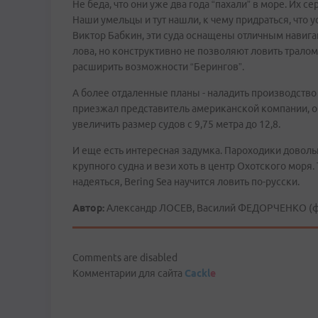
Не беда, что они уже два года “пахали” в море. Их с
Наши умельцы и тут нашли, к чему придраться, что 
Виктор Бабкин, эти суда оснащены отличным нави
лова, но конструктивно не позволяют ловить тралом
расширить возможности “Берингов”.
А более отдаленные планы - наладить производство
приезжал представитель американской компании, о
увеличить размер судов с 9,75 метра до 12,8.
И еще есть интересная задумка. Пароходики довольно
крупного судна и вези хоть в центр Охотского моря. 
надеяться, Bering Sea научится ловить по-русски.
Автор:
Александр ЛОСЕВ, Василий ФЕДОРЧЕНКО (фо
Comments are disabled
Комментарии для сайта
Cackl
e