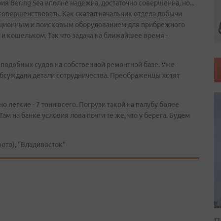
ерия Bering Sea вполне надежна, достаточно совершенна, но...
усовершенствовать. Как сказал начальник отдела добычи
гационным и поисковым оборудованием для прибрежного
 и кошельком. Так что задача на ближайшее время -
 подобных судов на собственной ремонтной базе. Уже
бсуждали детали сотрудничества. Преображенцы хотят
 легкие - 7 тонн всего. Погрузи такой на палубу более
Там на банке условия лова почти те же, что у берега. Будем
то), "Владивосток"
П