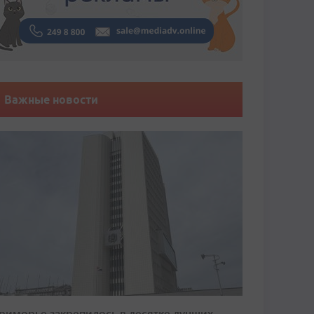
Важные новости
риморье закрепилось в десятке лучших