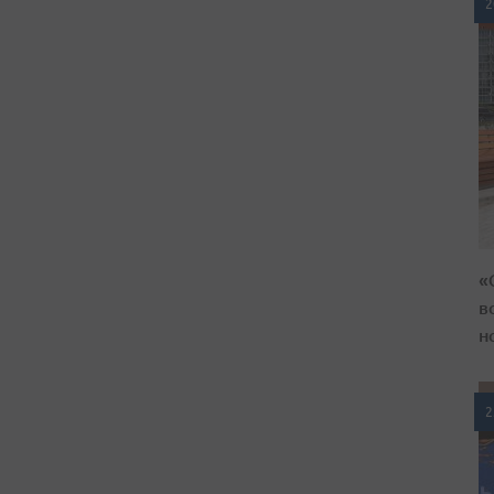
2
«
в
н
2