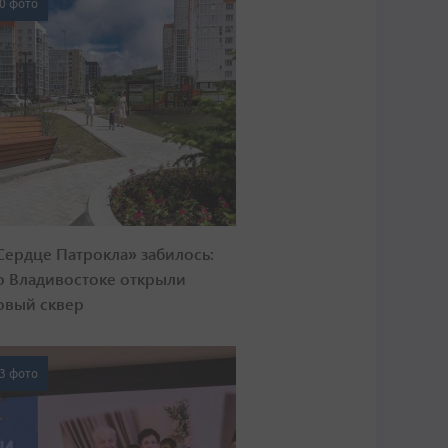
0 фото
Сердце Патрокла» забилось:
о Владивостоке открыли
овый сквер
3 фото