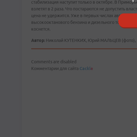
стабилизация наступит только в октябре. В Приморье
взлетят в 2 раза. Что постараются не допустить вла
цена не удержится. Уже в первых числах августа во
высокооктанового бензина и дизельного топлива. 
коснется.
Автор:
Николай КУТЕНКИХ, Юрий МАЛЬЦЕВ (фото), 
Comments are disabled
Комментарии для сайта
Cackl
e