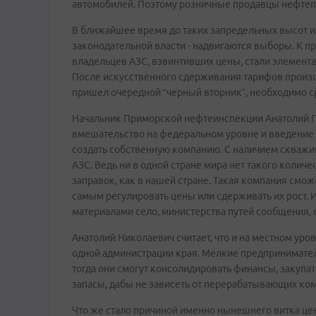
автомобилей. Поэтому розничные продавцы нефтепр
В ближайшее время до таких запредельных высот и
законодательной власти - надвигаются выборы. К п
владельцев АЗС, взвинтивших цены, стали элемента
После искусственного сдерживания тарифов произой
пришел очередной “черный вторник”, необходимо 
Начальник Приморской нефтеинспекции Анатолий Пав
вмешательство на федеральном уровне и введение 
создать собственную компанию. С наличием скважи
АЗС. Ведь ни в одной стране мира нет такого коли
заправок, как в нашей стране. Такая компания смо
самым регулировать цены или сдерживать их рост.
материалами село, министерства путей сообщения,
Анатолий Николаевич считает, что и на местном уро
одной администрации края. Мелкие предпринимател
тогда они смогут консолидировать финансы, закупа
запасы, дабы не зависеть от перерабатывающих ко
Что же стало причиной именно нынешнего витка цен?