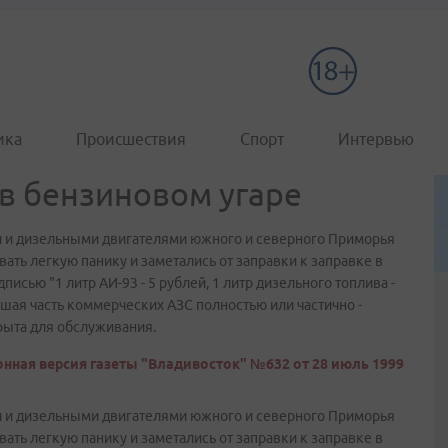
ика
Происшествия
Спорт
Интервью
 в бензиновом угаре
 и дизельными двигателями южного и северного Приморья
ать легкую панику и заметались от заправки к заправке в
писью "1 литр АИ-93 - 5 рублей, 1 литр дизельного топлива -
ьшая часть коммерческих АЗС полностью или частично -
рыта для обслуживания.
нная версия газеты "Владивосток" №632 от 28 июль 1999
 и дизельными двигателями южного и северного Приморья
ать легкую панику и заметались от заправки к заправке в