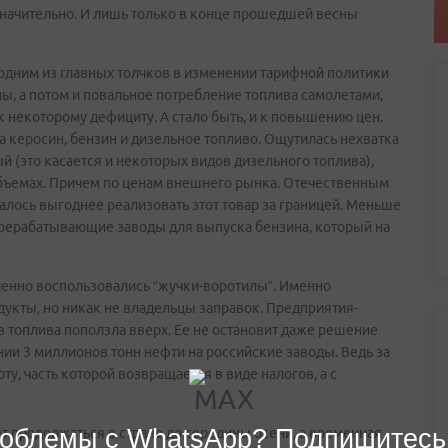
значительно. И лишь только в конце прошедшей весны
 одним из главных толчков в изменении тарифной политики
ны, а потом и повальное потребление топлива самолетами,
 некоторому дефициту. А стало быть, и к повышению цен.
а керосин, бензин и дизельное топливо. Ощутилась нехватка
й (это касается и некоторых видов дизельного топлива),
объемах. Причем по ценам внешнего рынка. Отечественным
лось выгоднее реализовать этот товар за границей. Меньше
ерерабатывающие заводы для выпуска бензина, который на
ленно воспользовались “жучки-воротилы”. Именно
укты, но никак не владельцы заправок. Предприятия-
в топлива поползла вверх. Ее не остановит даже решение
и 3 миллионов тонн нефти на российские заводы. Ведь за
у, часть которой возвращается в виде налогов, а с
облемы с WhatsApp? Подпишитесь
т продолжаться в стране до середины осени, а временная