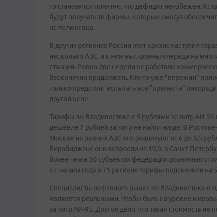
то становится понятно, что дефицит неизбежен. Кст
будут получать те фирмы, которые смогут обеспечи
на полмесяца.
В других регионах России этот кризис наступил гора
несколько АЗС, и к ним выстроены очереди на мног
станция. Ровно две недели не работали коммерчески
бесконечно продолжать. Кто-то уже "пережил" поло
только предстоит испытать все "прелести" лихорадки
другой цене.
Тарифы во Владивостоке с 5 рублями за литр АИ-93
дешевле 7 рублей за литр не найти нигде. В Ростове
Москве на разных АЗС его реализуют от 6 до 6,5 руб
Биробиджане они возросли на 19,9, в Санкт-Петербур
более чем в 50 субъектах федерации розничная сто
а с начала года в 71 регионе тарифы подскочили на 59,
Специалисты нефтяного рынка во Владивостоке в о
являются реальными. Чтобы быть на уровне мировых
за литр АИ-95. Другое дело, что такая стоимость н