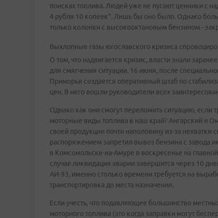
поисках топлива. Людей уже не пугают ценники с над
4 рубля 10 копеек". Лишь бы оно было. Однако бол
только колонки с высокооктановым бензином - зак
Выхлопные газы югославского кризиса спровоциро
О том, что надвигается кризис, власти знали заран
для смягчения ситуации. 16 июня, после специаль
Приморья создается оперативный штаб по стабили
цен. В него вошли руководители всех заинтересован
Однако как они смогут переломить ситуацию, если
моторные виды топлива в наш край? Ангарский и 
своей продукции почти наполовину из-за нехватки 
распоряжением запретил вывоз бензина с завода и
в Комсомольске-на-Амуре в воскресенье на главн
случае ликвидация аварии завершится через 10 дне
АИ-93, именно столько времени требуется на выра
транспортировка до места назначения.
Если учесть, что подавляющее большинство местны
моторного топлива (это когда заправки могут беспе