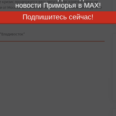
 кризис продержится весь август. Если, конечно, цены не
новости Приморья в MAX!
сти от Москвы до самых до окраин. Но и на нынешнем уровне
зможен очередной виток тарифов. Это касается
Подпишитесь сейчас!
Низкооктанового бензина нынешняя лихорадка особо не
"Владивосток"