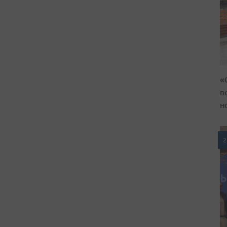
«
в
н
2