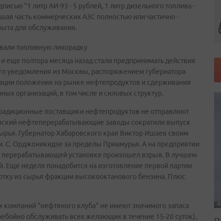
писью "1 литр АИ-93 - 5 рублей, 1 литр дизельного топлива -
ьшая часть коммерческих АЗС полностью или частично -
рыта для обслуживания.
вали топливную лихорадку
ее и еще полтора месяца назад стали предпринимать действия
ного уведомления из Москвы, распоряжением губернатора
зации положения на рынке нефтепродуктов и сдерживания
ных организаций, в том числе и силовых структур.
 традиционные поставщики нефтепродуктов не отправляют
Омский нефтеперерабатывающие заводы сократили выпуск
сырья. Губернатор Хабаровского края Виктор Ишаев своим
м. С. Орджоникидзе за пределы Приамурья. А на предприятии
ой перерабатывающей установке произошел взрыв. В лучшем
й. Еще неделя понадобится на изготовление первой партии
ботку из сырья фракции высокооктанового бензина. Плюс
х компаний "нефтяного клуба" не имеют значимого запаса
ребойно обслуживать всех желающих в течение 15-20 суток),
П