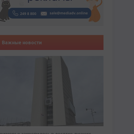
Важные новости
риморье закрепилось в десятке лучших