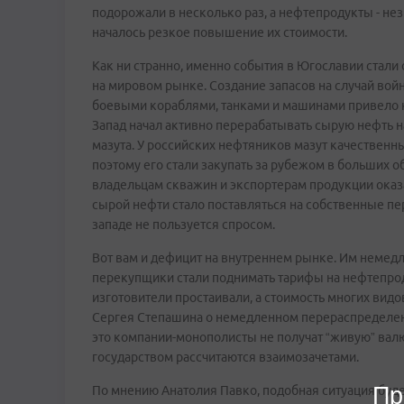
подорожали в несколько раз, а нефтепродукты - не
началось резкое повышение их стоимости.
Как ни странно, именно события в Югославии стали
на мировом рынке. Создание запасов на случай вой
боевыми кораблями, танками и машинами привело к
Запад начал активно перерабатывать сырую нефть н
мазута. У российских нефтяников мазут качественны
поэтому его стали закупать за рубежом в больших 
владельцам скважин и экспортерам продукции оказа
сырой нефти стало поставляться на собственные п
западе не пользуется спросом.
Вот вам и дефицит на внутреннем рынке. Им немед
перекупщики стали поднимать тарифы на нефтепрод
изготовители простаивали, а стоимость многих видо
Сергея Степашина о немедленном перераспределени
это компании-монополисты не получат “живую” валют
государством рассчитаются взаимозачетами.
Пр
По мнению Анатолия Павко, подобная ситуация буде