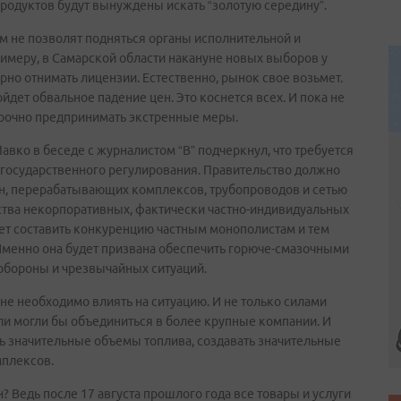
одуктов будут вынуждены искать “золотую середину”.
м не позволят подняться органы исполнительной и
римеру, в Самарской области накануне новых выборов у
рно отнимать лицензии. Естественно, рынок свое возьмет.
дет обвальное падение цен. Это коснется всех. И пока не
срочно предпринимать экстренные меры.
ко в беседе с журналистом “В” подчеркнул, что требуется
государственного регулирования. Правительство должно
н, перерабатывающих комплексов, трубопроводов и сетью
чества некорпоративных, фактически частно-индивидуальных
жет составить конкуренцию частным монополистам и тем
 Именно она будет призвана обеспечить горюче-смазочными
 обороны и чрезвычайных ситуаций.
вне необходимо влиять на ситуацию. И не только силами
и могли бы объединиться в более крупные компании. И
ть значительные объемы топлива, создавать значительные
мплексов.
 Ведь после 17 августа прошлого года все товары и услуги