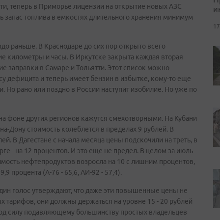
ати, теперь в Приморье лицензии на открытие новых АЗС
и
ть запас топлива в емкостях длительного хранения минимум
17
здо раньше. В Краснодаре до сих пор открыто всего
ие километры и часы. В Иркутске закрыта каждая вторая
е заправки в Самаре и Тольятти. Этот список можно
су дефицита и теперь имеет бензин в избытке, кому-то еще
. Но рано или поздно в России наступит изобилие. Но уже по
 на фоне других регионов кажутся смехотворными. На Кубани
-на-Дону стоимость колеблется в пределах 9 рублей. В
лей. В Дагестане с начала месяца цены подскочили на треть, в
ге - на 12 процентов. И это еще не предел. В целом за июль
имость нефтепродуктов возросла на 10 с лишним процентов,
9 процента (А-76 - 65,6, АИ-92 - 57,4).
дин голос утверждают, что даже эти повышенные цены не
 тарифов, они должны держаться на уровне 15 - 20 рублей
е под силу подавляющему большинству простых владельцев