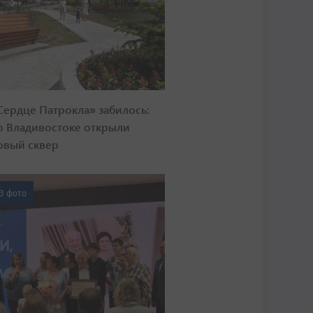
Сердце Патрокла» забилось:
о Владивостоке открыли
овый сквер
3 фото