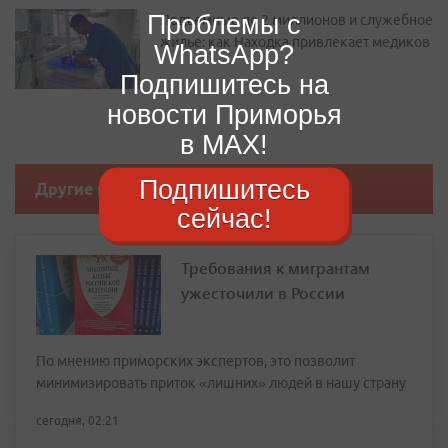
Проблемы с
Подъемные до 2 миллионов и служебное
жилье: как Находка привлекает медиков
WhatsApp?
Подпишитесь на
новости Приморья
в MAX!
Подпишитесь
Другие новости
сейчас!
Требования к мигрантам
ужесточили в России
По мнению приморских экспертов, это позволит
минимизировать приток «лишних» людей в нашу страну
сегодня, 02:21