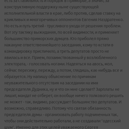
есть за стабильность и порядок в Приморье, а значит, за
конструктивную поддержку ныне существующей
исполнительной власти в крае, либо против, сделав ставку на
крикливых и многоречивых оппонентов Евгения Наздратенко.
Но есть и путь третий - трусливого ухода от решения проблем.
Вот эту тактику выжидания, по всей видимости, и применяет
большинство приморских думцев. Кто приболел прямо
накануне ответственнейшего заседания, кому-то кстати в
командировку приспичило, а треть депутатов просто не
явилась и все. Прием, позаимствованный у возлюбленного
электората, - голосовать ногами. Надеяться на авось, мол,
сейчас пересижу, пережду, а потом, глядишь, как-нибудь все и
образуется. Ну напишу объяснение по причинам
неуважительного отсутствия на заседании на имя
председателя Дудника, ну и что он мне сделает? Зарплаты не
лишит, мандат не отберет, он вообще ничего толкового решить
не может - так, видимо, рассуждает большинство депутатов. И
возможно, справедливо. Потому что святая обязанность
председателя думы - организовать работу подчиненных так,
чтобы они действительно работали, а не создавали “одесский
шум”. Именно для этих целей уважаемого Сергея