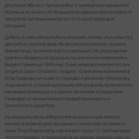
депутатам. Ибо вся “чрезвычайка” в приморском парламенте
возникла из-за того, что большинство думцев просто-напросто
прогуляли запланированное на 14-15 июля очередное
заседание.
Дебаты, кстати, обещали быть жаркими, потому что в повестку
дня работы краевой думы были внесены вопросы трудные.
Финансовые, политические и социальные. Об утверждении
краевого бюджета за прошлый год и внесение изменений в
бюджет Приморья 1999 года. О внесении дополнений в столь
спорный закон “О налоге с продаж”. О внесении изменений в
Устав Приморского края и о порядке отрешения губернатора
от должности. О законодательном утверждении прожиточного
минимума приморцев и о защите населения и территории
Приморья от чрезвычайных ситуаций природного и
техногенного характера.
Но защищать своих избирателей оказалось практически
некому. В первый день заседания к началу работы явилось
лишь 19 из 39 депутатов, а во второй - всего 13. Поэтому даже
“отголосованные” в первый день заседания вопросы вряд ли