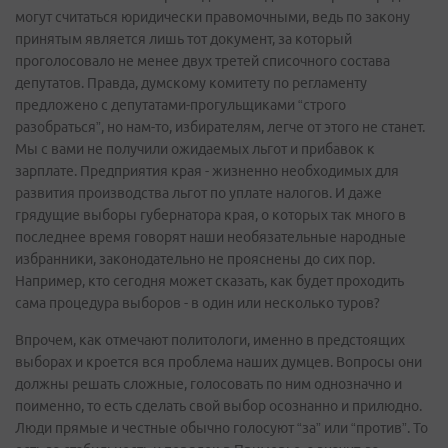
могут считаться юридически правомочными, ведь по закону
принятым является лишь тот документ, за который
проголосовало не менее двух третей списочного состава
депутатов. Правда, думскому комитету по регламенту
предложено с депутатами-прогульщиками “строго
разобраться”, но нам-то, избирателям, легче от этого не станет.
Мы с вами не получили ожидаемых льгот и прибавок к
зарплате. Предприятия края - жизненно необходимых для
развития производства льгот по уплате налогов. И даже
грядущие выборы губернатора края, о которых так много в
последнее время говорят наши необязательные народные
избранники, законодательно не прояснены до сих пор.
Например, кто сегодня может сказать, как будет проходить
сама процедура выборов - в один или несколько туров?
Впрочем, как отмечают политологи, именно в предстоящих
выборах и кроется вся проблема наших думцев. Вопросы они
должны решать сложные, голосовать по ним однозначно и
поименно, то есть сделать свой выбор осознанно и прилюдно.
Люди прямые и честные обычно голосуют “за” или “против”. То