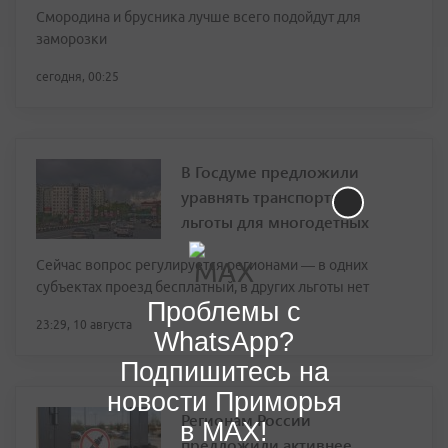
Смородина и брусника лучше всего подойдут для
заморозки
сегодня, 00:25
В Госдуме предложили
уравнять транспортные
льготы для многодетных
Сейчас вопрос регулируется регионами — в одних
субъектах проезд бесплатный, в других льготы нет
Проблемы с
23:29, 10 августа
WhatsApp?
Подпишитесь на
новости Приморья
Регионам России
в MAX!
предложили активнее