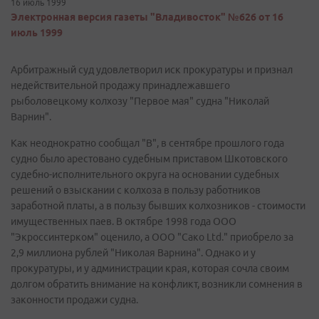
16 июль 1999
Электронная версия газеты "Владивосток" №626 от 16
июль 1999
Арбитражный суд удовлетворил иск прокуратуры и признал
недействительной продажу принадлежавшего
рыболовецкому колхозу "Первое мая" судна "Николай
Варнин".
Как неоднократно сообщал "В", в сентябре прошлого года
судно было арестовано судебным приставом Шкотовского
судебно-исполнительного округа на основании судебных
решений о взыскании с колхоза в пользу работников
заработной платы, а в пользу бывших колхозников - стоимости
имущественных паев. В октябре 1998 года ООО
"Экроссинтерком" оценило, а ООО "Сако Ltd." приобрело за
2,9 миллиона рублей "Николая Варнина". Однако и у
прокуратуры, и у администрации края, которая сочла своим
долгом обратить внимание на конфликт, возникли сомнения в
законности продажи судна.