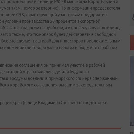
 происшедшем в столице РФ 28 мая, когда Борис Ельцин и
умент (см. номер за вторник). По информации председателя
астоящей СЭЗ, гарантирующей участникам предприятия
при условии производства 50 процентов экспортной
 облагаться налогом на прибыли, а в последующую пятилетку
ется также, что технопарк будет действовать в свободной
. Все это сделает наш край для инвесторов привлекательным
 вложений (не говоря уже о налогах в бюджет и о рабочих
одписания соглашения он принимал участие в рабочей
де которой отрабатывались детали будущего
татами Госдумы вселили в приморского спикера сдержанный
ийско-корейского соглашения высшим законодательным
ации края (в лице Владимира Стегния) по подготовке
П