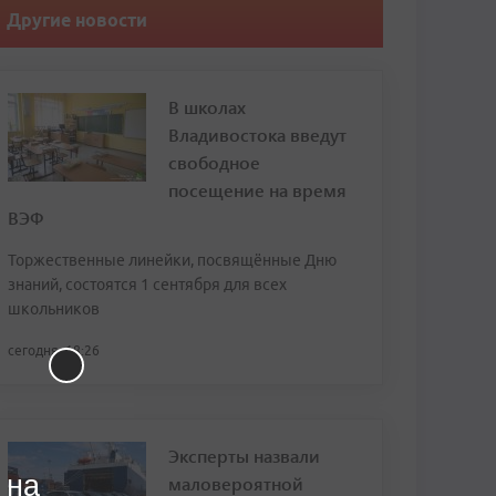
Другие новости
В школах
Владивостока введут
свободное
посещение на время
ВЭФ
Торжественные линейки, посвящённые Дню
знаний, состоятся 1 сентября для всех
школьников
сегодня, 18:26
Эксперты назвали
 на
маловероятной