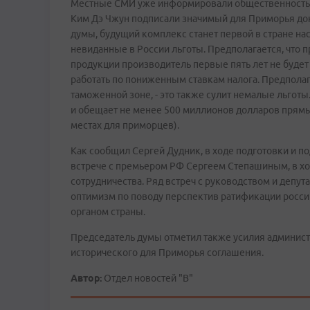
Местные СМИ уже информировали общественность о
Ким Дэ Чжун подписали значимый для Приморья док
думы, будущий комплекс станет первой в стране н
невиданные в России льготы. Предполагается, что 
продукции производитель первые пять лет не будет
работать по пониженным ставкам налога. Предполага
таможенной зоне, - это также сулит немалые льготы
и обещает не менее 500 миллионов долларов прямых
местах для приморцев).
Как сообщил Сергей Дудник, в ходе подготовки и п
встрече с премьером РФ Сергеем Степашиным, в хо
сотрудничества. Ряд встреч с руководством и депу
оптимизм по поводу перспектив ратификации росс
органом страны.
Председатель думы отметил также усилия администр
исторического для Приморья соглашения.
Автор:
Отдел новостей "В"