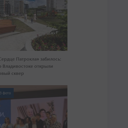
Сердце Патрокла» забилось:
о Владивостоке открыли
овый сквер
3 фото