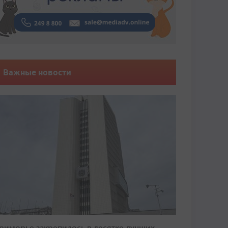
Важные новости
риморье закрепилось в десятке лучших