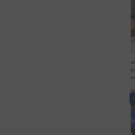
«
в
н
2