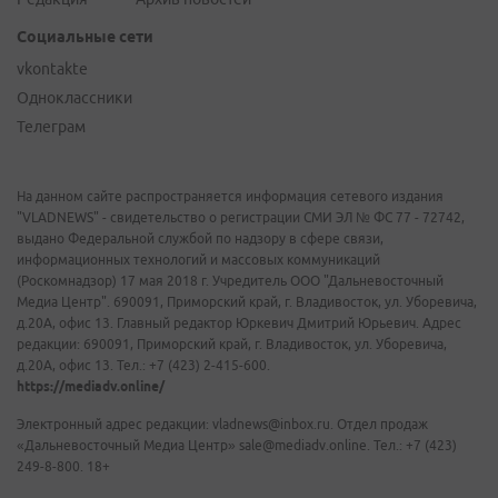
Социальные сети
vkontakte
Одноклассники
Телеграм
На данном сайте распространяется информация сетевого издания
"VLADNEWS" - свидетельство о регистрации СМИ ЭЛ № ФС 77 - 72742,
выдано Федеральной службой по надзору в сфере связи,
информационных технологий и массовых коммуникаций
(Роскомнадзор) 17 мая 2018 г. Учредитель ООО "Дальневосточный
Медиа Центр". 690091, Приморский край, г. Владивосток, ул. Уборевича,
д.20А, офис 13. Главный редактор Юркевич Дмитрий Юрьевич. Адрес
редакции: 690091, Приморский край, г. Владивосток, ул. Уборевича,
д.20А, офис 13. Тел.: +7 (423) 2-415-600.
https://mediadv.online/
Электронный адрес редакции: vladnews@inbox.ru. Отдел продаж
«Дальневосточный Медиа Центр» sale@mediadv.online. Тел.: +7 (423)
249-8-800. 18+