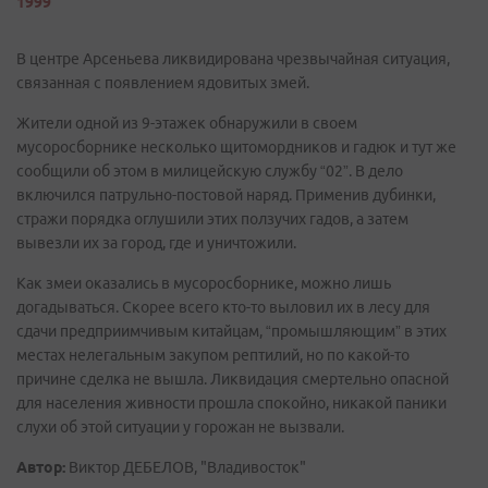
1999
В центре Арсеньева ликвидирована чрезвычайная ситуация,
связанная с появлением ядовитых змей.
Жители одной из 9-этажек обнаружили в своем
мусоросборнике несколько щитомордников и гадюк и тут же
сообщили об этом в милицейскую службу “02”. В дело
включился патрульно-постовой наряд. Применив дубинки,
стражи порядка оглушили этих ползучих гадов, а затем
вывезли их за город, где и уничтожили.
Как змеи оказались в мусоросборнике, можно лишь
догадываться. Скорее всего кто-то выловил их в лесу для
сдачи предприимчивым китайцам, “промышляющим” в этих
местах нелегальным закупом рептилий, но по какой-то
причине сделка не вышла. Ликвидация смертельно опасной
для населения живности прошла спокойно, никакой паники
слухи об этой ситуации у горожан не вызвали.
Автор:
Виктор ДЕБЕЛОВ, "Владивосток"