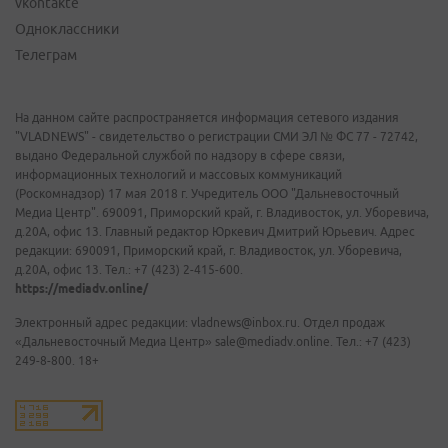
vkontakte
Одноклассники
Телеграм
На данном сайте распространяется информация сетевого издания
"VLADNEWS" - свидетельство о регистрации СМИ ЭЛ № ФС 77 - 72742,
выдано Федеральной службой по надзору в сфере связи,
информационных технологий и массовых коммуникаций
(Роскомнадзор) 17 мая 2018 г. Учредитель ООО "Дальневосточный
Медиа Центр". 690091, Приморский край, г. Владивосток, ул. Уборевича,
д.20А, офис 13. Главный редактор Юркевич Дмитрий Юрьевич. Адрес
редакции: 690091, Приморский край, г. Владивосток, ул. Уборевича,
д.20А, офис 13. Тел.: +7 (423) 2-415-600.
https://mediadv.online/
Электронный адрес редакции: vladnews@inbox.ru. Отдел продаж
«Дальневосточный Медиа Центр» sale@mediadv.online. Тел.: +7 (423)
249-8-800. 18+