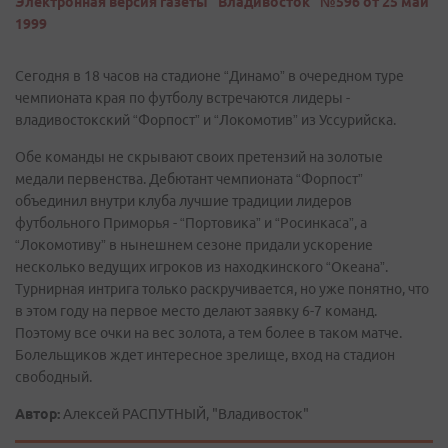
Электронная версия газеты "Владивосток" №596 от 25 май
1999
Сегодня в 18 часов на стадионе “Динамо” в очередном туре
чемпионата края по футболу встречаются лидеры -
владивостокский “Форпост” и “Локомотив” из Уссурийска.
Обе команды не скрывают своих претензий на золотые
медали первенства. Дебютант чемпионата “Форпост”
объединил внутри клуба лучшие традиции лидеров
футбольного Приморья - “Портовика” и “Росинкаса”, а
“Локомотиву” в нынешнем сезоне придали ускорение
несколько ведущих игроков из находкинского “Океана”.
Турнирная интрига только раскручивается, но уже понятно, что
в этом году на первое место делают заявку 6-7 команд.
Поэтому все очки на вес золота, а тем более в таком матче.
Болельщиков ждет интересное зрелище, вход на стадион
свободный.
Автор:
Алексей РАСПУТНЫЙ, "Владивосток"