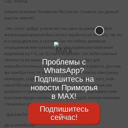
Сад - огород
(Мария Агаповна Тынова вас беспокоит. Скажите, вы дачный
участок имеете?
- Нет, этого “добра” у меня нет. Но сам я на земле рос, батя
железнодорожником был, но его заработка не хватало, так что
и огород держали, и скотину. Так что заботы дачников-
огородников мне понятны. Мы уже подписали платежное
поручение на 115, на 122 тысячи рублей - это на бесплатные
Проблемы с
семена (та же морковка, капуста, огурцы и пр.) для
малообеспеченных, для тех, кто от огорода кормится. Для них
WhatsApp?
же приобретено 14 тысяч проездных билетов на электричку,
Подпишитесь на
неимущие, старики их получат бесплатно. Более того, зная,
какой беспредел сейчас творится на дачных участках, как
новости Приморья
разоряют и грабят домики, мы совместно с надеждинскими
в MAX!
властями предполагаем в этом году создать конную милицию
специально для охраны дачных товариществ.
Подпишитесь
- Дай вам бог здоровья, Юрий Михайлович.
сейчас!
Дела житейские