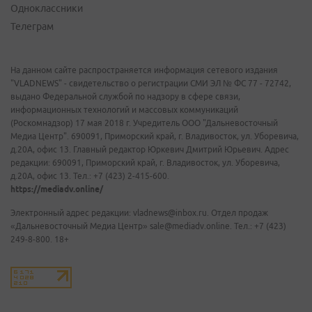
Одноклассники
Телеграм
На данном сайте распространяется информация сетевого издания
"VLADNEWS" - свидетельство о регистрации СМИ ЭЛ № ФС 77 - 72742,
выдано Федеральной службой по надзору в сфере связи,
информационных технологий и массовых коммуникаций
(Роскомнадзор) 17 мая 2018 г. Учредитель ООО "Дальневосточный
Медиа Центр". 690091, Приморский край, г. Владивосток, ул. Уборевича,
д.20А, офис 13. Главный редактор Юркевич Дмитрий Юрьевич. Адрес
редакции: 690091, Приморский край, г. Владивосток, ул. Уборевича,
д.20А, офис 13. Тел.: +7 (423) 2-415-600.
https://mediadv.online/
Электронный адрес редакции: vladnews@inbox.ru. Отдел продаж
«Дальневосточный Медиа Центр» sale@mediadv.online. Тел.: +7 (423)
249-8-800. 18+