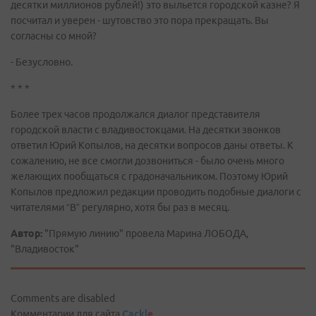
десятки миллионов рублей!) это выльется городской казне? Я
посчитал и уверен - шутовство это пора прекращать. Вы
согласны со мной?
- Безусловно.
* * *
Более трех часов продолжался диалог представителя
городской власти с владивостокцами. На десятки звонков
ответил Юрий Копылов, на десятки вопросов даны ответы. К
сожалению, не все смогли дозвониться - было очень много
желающих пообщаться с градоначальником. Поэтому Юрий
Копылов предложил редакции проводить подобные диалоги с
читателями “В” регулярно, хотя бы раз в месяц.
Автор:
"Прямую линию" провела Марина ЛОБОДА,
"Владивосток"
Comments are disabled
Комментарии для сайта
Cackl
e