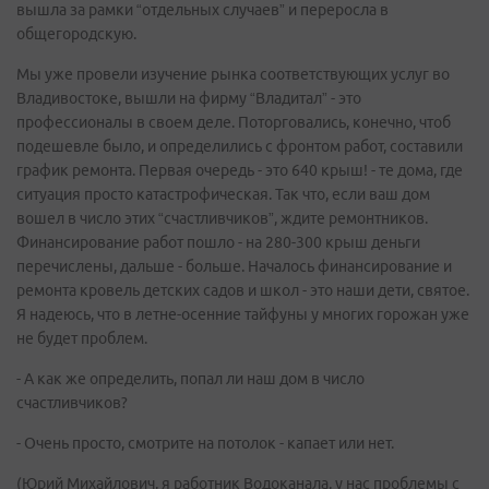
вышла за рамки “отдельных случаев” и переросла в
общегородскую.
Мы уже провели изучение рынка соответствующих услуг во
Владивостоке, вышли на фирму “Владитал” - это
профессионалы в своем деле. Поторговались, конечно, чтоб
подешевле было, и определились с фронтом работ, составили
график ремонта. Первая очередь - это 640 крыш! - те дома, где
ситуация просто катастрофическая. Так что, если ваш дом
вошел в число этих “счастливчиков”, ждите ремонтников.
Финансирование работ пошло - на 280-300 крыш деньги
перечислены, дальше - больше. Началось финансирование и
ремонта кровель детских садов и школ - это наши дети, святое.
Я надеюсь, что в летне-осенние тайфуны у многих горожан уже
не будет проблем.
- А как же определить, попал ли наш дом в число
счастливчиков?
- Очень просто, смотрите на потолок - капает или нет.
(Юрий Михайлович, я работник Водоканала, у нас проблемы с