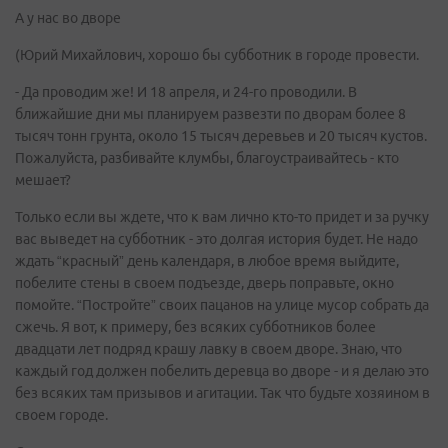
А у нас во дворе
(Юрий Михайлович, хорошо бы субботник в городе провести.
- Да проводим же! И 18 апреля, и 24-го проводили. В
ближайшие дни мы планируем развезти по дворам более 8
тысяч тонн грунта, около 15 тысяч деревьев и 20 тысяч кустов.
Пожалуйста, разбивайте клумбы, благоустраивайтесь - кто
мешает?
Только если вы ждете, что к вам лично кто-то придет и за ручку
вас выведет на субботник - это долгая история будет. Не надо
ждать “красный” день календаря, в любое время выйдите,
побелите стены в своем подъезде, дверь поправьте, окно
помойте. “Постройте” своих пацанов на улице мусор собрать да
сжечь. Я вот, к примеру, без всяких субботников более
двадцати лет подряд крашу лавку в своем дворе. Знаю, что
каждый год должен побелить деревца во дворе - и я делаю это
без всяких там призывов и агитации. Так что будьте хозяином в
своем городе.