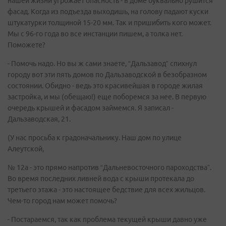
нашей жизни угрожает опасность - в доме буквально рушится
фасад. Когда из подъезда выходишь, на голову падают куски
штукатурки толщиной 15-20 мм. Так и пришибить кого может.
Мы с 96-го года во все инстанции пишем, а толка нет.
Поможете?
- Помочь надо. Но вы ж сами знаете, “Дальзавод” спихнул
городу вот эти пять домов по Дальзаводской в безобразном
состоянии. Обидно - ведь это красивейшая в городе жилая
застройка, и мы (обещаю!) еще поборемся за нее. В первую
очередь крышей и фасадом займемся. Я записал -
Дальзаводская, 21.
(У нас просьба к градоначальнику. Наш дом по улице
Алеутской,
№ 12а - это прямо напротив “Дальневосточного пароходства”.
Во время последних ливней вода с крыши протекала до
третьего этажа - это настоящее бедствие для всех жильцов.
Чем-то город нам может помочь?
- Постараемся, так как проблема текущей крыши давно уже