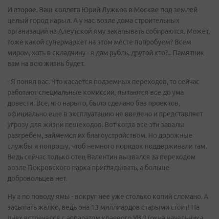
И второе. Ваш коллега Юрий Лужков в Москве под землей
целый город нарыл. А у нас возле дома строительных
организаций на Алеутской яму закапывать собираются. Может,
тоже какой супермаркет на этом месте попробуем? Всем
миром, хоть в складчину - я дам рубль, другой кто?.. Памятник
вам на всю жизнь будет.
- Я понял вас. Что касается подземных переходов, то сейчас
работают специальные комиссии, пытаются все до ума
довести. Все, что нарыто, было сделано без проектов,
официально еще в эксплуатацию не введено и представляет
угрозу для жизни пешеходов. Вот когда все эти завалы
разгребем, займемся их благоустройством. Но дорожные
службы я попрошу, чтоб немного порядок поддерживали там.
Ведь сейчас только отец Валентин вызвался за переходом
возле Покровского парка приглядывать, а больше
добровольцев нет.
Ну а по поводу ямы - вокруг нее уже столько копий сломано. А
засыпать жалко, ведь она 13 миллиардов старыми стоит! На
днях встречался с аппаратом краевого УВД (окна начальника