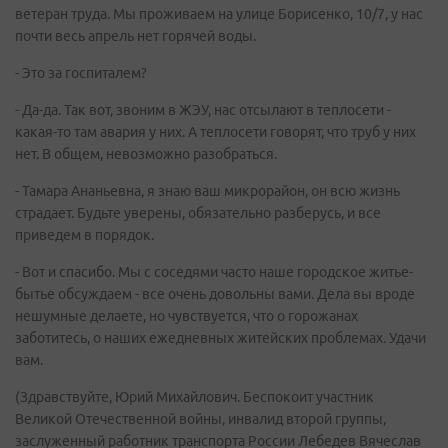
ветеран труда. Мы проживаем на улице Борисенко, 10/7, у нас
почти весь апрель нет горячей воды.
- Это за госпиталем?
- Да-да. Так вот, звоним в ЖЭУ, нас отсылают в теплосети -
какая-то там авария у них. А теплосети говорят, что труб у них
нет. В общем, невозможно разобраться.
- Тамара Ананьевна, я знаю ваш микрорайон, он всю жизнь
страдает. Будьте уверены, обязательно разберусь, и все
приведем в порядок.
- Вот и спасибо. Мы с соседями часто наше городское житье-
бытье обсуждаем - все очень довольны вами. Дела вы вроде
нешумные делаете, но чувствуется, что о горожанах
заботитесь, о наших ежедневных житейских проблемах. Удачи
вам.
(Здравствуйте, Юрий Михайлович. Беспокоит участник
Великой Отечественной войны, инвалид второй группы,
заслуженный работник транспорта России Лебедев Вячеслав