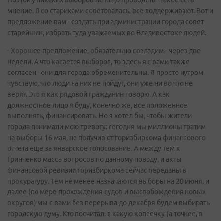
Поэтому никаких выборов не надо проводить - такое есть
мнение. Я со стариками советовалась, все поддерживают. Вот и
предложение вам - создать при администрации города совет
старейшин, избрать туда уважаемых во Владивостоке людей.
- Хорошее предложение, обязательно создадим - через две
недели. А что касается выборов, то здесь я с вами также
согласен - они для города обременительны. Я просто нутром
чувствую, что люди на них не пойдут, они уже ни во что не
верят. Это я как рядовой гражданин говорю. А как
должностное лицо я буду, конечно же, все положенное
выполнять, финансировать. Но я хотел бы, чтобы жители
города понимали мою тревогу: сегодня мы миллионы тратим
на выборы 16 мая, не получив от горизбиркома финансового
отчета еще за январское голосование. А между тем к
Гринченко масса вопросов по данному поводу, и акты
финансовой ревизии горизбиркома сейчас переданы в
прокуратуру. Тем не менее назначаются выборы на 20 июня, и
далее (по мере прохождения судов и высвобождения новых
округов) мы с вами без перерыва до декабря будем выбирать
городскую думу. Кто посчитал, в какую копеечку (а точнее, в