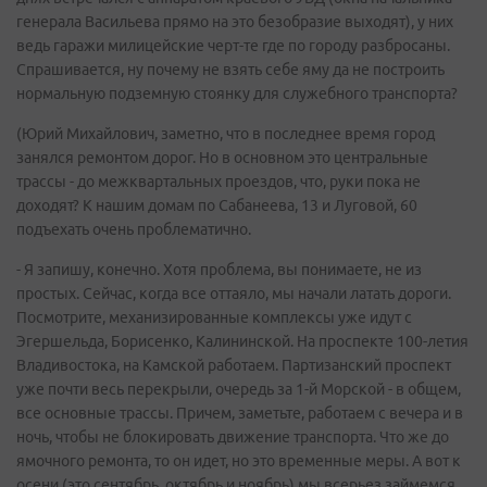
генерала Васильева прямо на это безобразие выходят), у них
ведь гаражи милицейские черт-те где по городу разбросаны.
Спрашивается, ну почему не взять себе яму да не построить
нормальную подземную стоянку для служебного транспорта?
(Юрий Михайлович, заметно, что в последнее время город
занялся ремонтом дорог. Но в основном это центральные
трассы - до межквартальных проездов, что, руки пока не
доходят? К нашим домам по Сабанеева, 13 и Луговой, 60
подъехать очень проблематично.
- Я запишу, конечно. Хотя проблема, вы понимаете, не из
простых. Сейчас, когда все оттаяло, мы начали латать дороги.
Посмотрите, механизированные комплексы уже идут с
Эгершельда, Борисенко, Калининской. На проспекте 100-летия
Владивостока, на Камской работаем. Партизанский проспект
уже почти весь перекрыли, очередь за 1-й Морской - в общем,
все основные трассы. Причем, заметьте, работаем с вечера и в
ночь, чтобы не блокировать движение транспорта. Что же до
ямочного ремонта, то он идет, но это временные меры. А вот к
осени (это сентябрь, октябрь и ноябрь) мы всерьез займемся