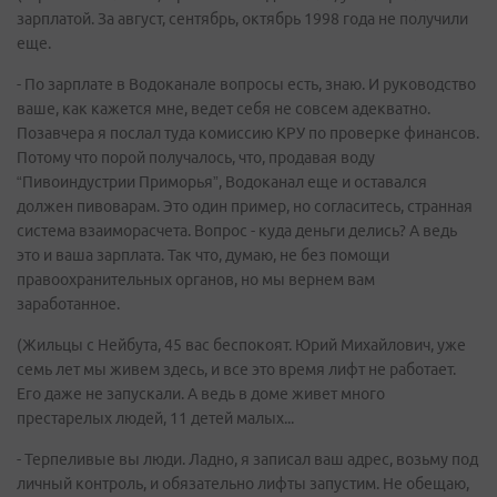
зарплатой. За август, сентябрь, октябрь 1998 года не получили
еще.
- По зарплате в Водоканале вопросы есть, знаю. И руководство
ваше, как кажется мне, ведет себя не совсем адекватно.
Позавчера я послал туда комиссию КРУ по проверке финансов.
Потому что порой получалось, что, продавая воду
“Пивоиндустрии Приморья”, Водоканал еще и оставался
должен пивоварам. Это один пример, но согласитесь, странная
система взаиморасчета. Вопрос - куда деньги делись? А ведь
это и ваша зарплата. Так что, думаю, не без помощи
правоохранительных органов, но мы вернем вам
заработанное.
(Жильцы с Нейбута, 45 вас беспокоят. Юрий Михайлович, уже
семь лет мы живем здесь, и все это время лифт не работает.
Его даже не запускали. А ведь в доме живет много
престарелых людей, 11 детей малых...
- Терпеливые вы люди. Ладно, я записал ваш адрес, возьму под
личный контроль, и обязательно лифты запустим. Не обещаю,