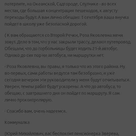
потерпите, на Океанской, Садгороде, Спутнике - во всех
местах, где большая концентрация пешеходов, к августу
переходы будут. А вам лично обещаю: 1 сентября ваша внучка
пойдет в школу уже безопасной дорогой.
( К вам обращаются со Второй Речки, Роза Яковлевна меня
зовут. Дело в том, что у нас закрыли трассу, делают путепровод.
Обещали, что до горбольницы будет ходить 21-й автобус.
Однако до сих пор ни автобуса, ни маршрутки нет.
- Роза Яковлевна, вы правы, я только что из этого района. Ну
во-первых, сами работы ведутся там безобразно, и уже
сегодня вечером эти руководители у меня будут отчитываться.
Уверен, темпы работ будут ускорены. А что до автобуса, то
обещаю, с завтрашнего дня он пойдет по маршруту. Я сам
лично проконтролирую.
- Спасибо вам, очень надеемся.
Коммуналка
(Юрий Михайлович, вас беспокоит пенсионерка Зверева,