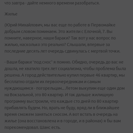
что завтра - дайте немного времени разобраться.
Жилье
(Юрий Михайлович, мы вас еще по работе в Первомайке
добрым словом поминаем. Это жители с Елочной, 7. Вы
помните, наверное, наши бараки? Так вот у нас вопрос по
жилью, насколько это реально? Слышали, впервые за
последние десять лет очередь сдвинулась с мертвой точки.
- Ваши бараки “под снос” я помню. Обидно, очередь до вас не
дошла, не хватило трех лет социализма, чтобы проблема была
решена. А город действительно купил первые 46 квартир, мы
бесплатно отдали их первоочередникам и самым
нуждающимся - погорельцам... Летом выкупим еще один дом
на Вокзальной, это 80 квартир. И так дальше жилищную
программу выстроили, что каждые сто дней по 80 квартир
прибавлять будем. Но, врать не буду, вряд ли в ближайшее
время сможем заняться сносом. А вот встать в очередь на
жилье (она восстановлена и в городе, и в районах) я бы вам
порекомендовал. Шанс есть.