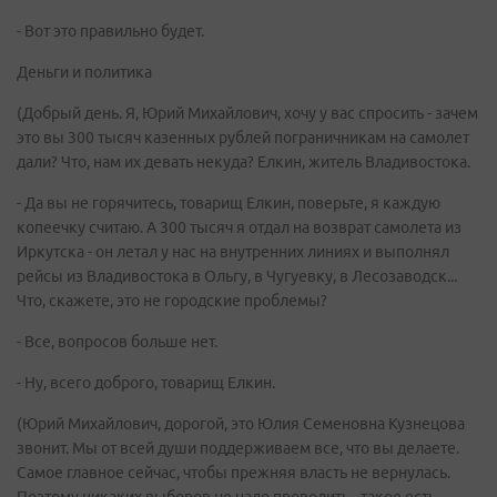
- Вот это правильно будет.
Деньги и политика
(Добрый день. Я, Юрий Михайлович, хочу у вас спросить - зачем
это вы 300 тысяч казенных рублей пограничникам на самолет
дали? Что, нам их девать некуда? Елкин, житель Владивостока.
- Да вы не горячитесь, товарищ Елкин, поверьте, я каждую
копеечку считаю. А 300 тысяч я отдал на возврат самолета из
Иркутска - он летал у нас на внутренних линиях и выполнял
рейсы из Владивостока в Ольгу, в Чугуевку, в Лесозаводск...
Что, скажете, это не городские проблемы?
- Все, вопросов больше нет.
- Ну, всего доброго, товарищ Елкин.
(Юрий Михайлович, дорогой, это Юлия Семеновна Кузнецова
звонит. Мы от всей души поддерживаем все, что вы делаете.
Самое главное сейчас, чтобы прежняя власть не вернулась.