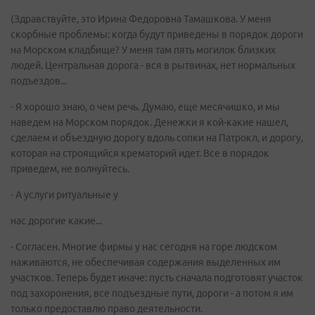
(Здравствуйте, это Ирина Федоровна Тамашкова. У меня
скорбные проблемы: когда будут приведены в порядок дороги
на Морском кладбище? У меня там пять могилок близких
людей. Центральная дорога - вся в рытвинах, нет нормальных
подъездов...
- Я хорошо знаю, о чем речь. Думаю, еще месячишко, и мы
наведем на Морском порядок. Денежки я кой-какие нашел,
сделаем и объездную дорогу вдоль сопки на Патрокл, и дорогу,
которая на строящийся крематорий идет. Все в порядок
приведем, не волнуйтесь.
- А услуги ритуальные у
нас дорогие какие...
- Согласен. Многие фирмы у нас сегодня на горе людском
наживаются, не обеспечивая содержания выделенных им
участков. Теперь будет иначе: пусть сначала подготовят участок
под захоронения, все подъездные пути, дороги - а потом я им
только предоставлю право деятельности.