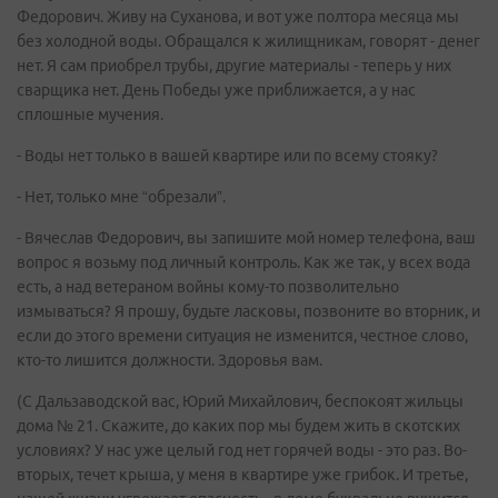
Федорович. Живу на Суханова, и вот уже полтора месяца мы
без холодной воды. Обращался к жилищникам, говорят - денег
нет. Я сам приобрел трубы, другие материалы - теперь у них
сварщика нет. День Победы уже приближается, а у нас
сплошные мучения.
- Воды нет только в вашей квартире или по всему стояку?
- Нет, только мне “обрезали”.
- Вячеслав Федорович, вы запишите мой номер телефона, ваш
вопрос я возьму под личный контроль. Как же так, у всех вода
есть, а над ветераном войны кому-то позволительно
измываться? Я прошу, будьте ласковы, позвоните во вторник, и
если до этого времени ситуация не изменится, честное слово,
кто-то лишится должности. Здоровья вам.
(С Дальзаводской вас, Юрий Михайлович, беспокоят жильцы
дома № 21. Скажите, до каких пор мы будем жить в скотских
условиях? У нас уже целый год нет горячей воды - это раз. Во-
вторых, течет крыша, у меня в квартире уже грибок. И третье,