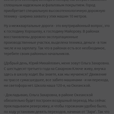
сплошным надежным асфальтовым покрытием. Город
приобретает специальную высокотехнологичную дорожную
технику - ширина захвата у этих машин 10 метров.
Ну а межквартальные дороги - это внутрирайонный вопрос, это
к господину Хорошеву, к господину Майорову. В районах
восстановлены дорожно-эксплуатационные
производственные участки, выделена техника, деньги - в том
числе и на зарплату. Так что в районах есть все необходимое,
теребите своих районных начальников.
(Добрый день, Юрий Михайлович, меня зовут Ольга Захаровна.
С шестьдесят третьего года на Сахарном Ключе живу, внучка
здесь в школу ходит. Вы знаете, как мы мучаемся? Движение
на трассе сумасшедшее, все забито машинами - и ни перехода,
ни светофора нет. Школа наша 120-я, на Океанской.
- Докладываю, Ольга Захаровна, в районе Океанской
обязательно будет построен воздушный переход. Мы сейчас
прокладываем реверсивку, и чтобы горожанам удобно было,
по ходу установим девять переходов, начиная от “Зари”. Так что