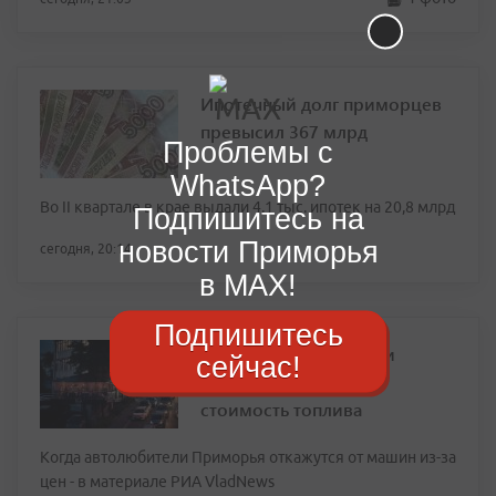
Ипотечный долг приморцев
превысил 367 млрд
Проблемы с
WhatsApp?
Во II квартале в крае выдали 4,1 тыс. ипотек на 20,8 млрд
Подпишитесь на
новости Приморья
сегодня, 20:14
в MAX!
Подпишитесь
Приморские водители
сейчас!
назвали предельную
стоимость топлива
Когда автолюбители Приморья откажутся от машин из-за
цен - в материале РИА VladNews