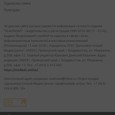
Одноклассники
Телеграм
На данном сайте распространяется информация сетевого издания
"VLADNEWS" - свидетельство о регистрации СМИ ЭЛ № ФС 77 - 72742,
выдано Федеральной службой по надзору в сфере связи,
информационных технологий и массовых коммуникаций
(Роскомнадзор) 17 мая 2018 г. Учредитель ООО "Дальневосточный
Медиа Центр". 690091, Приморский край, г. Владивосток, ул. Уборевича,
д.20А, офис 13. Главный редактор Юркевич Дмитрий Юрьевич. Адрес
редакции: 690091, Приморский край, г. Владивосток, ул. Уборевича,
д.20А, офис 13. Тел.: +7 (423) 2-415-600.
https://mediadv.online/
Электронный адрес редакции: vladnews@inbox.ru. Отдел продаж
«Дальневосточный Медиа Центр» sale@mediadv.online. Тел.: +7 (423)
249-8-800. 18+