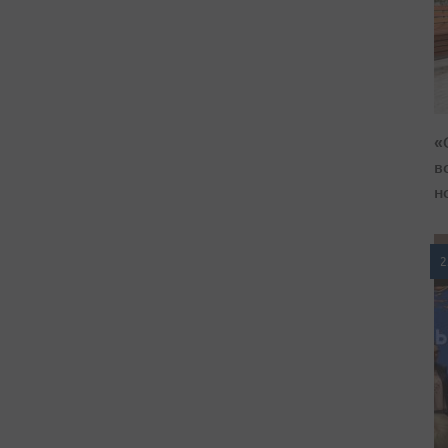
«
в
н
2