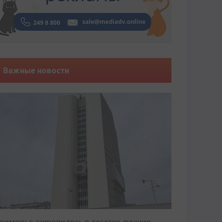
Важные новости
риморье закрепилось в десятке лучших