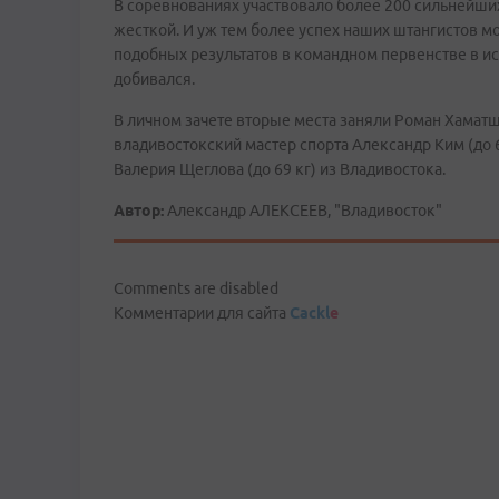
В соревнованиях участвовало более 200 сильнейши
жесткой. И уж тем более успех наших штангистов 
подобных результатов в командном первенстве в ис
добивался.
В личном зачете вторые места заняли Роман Хаматши
владивостокский мастер спорта Александр Ким (до 6
Валерия Щеглова (до 69 кг) из Владивостока.
Автор:
Александр АЛЕКСЕЕВ, "Владивосток"
Comments are disabled
Комментарии для сайта
Cackl
e