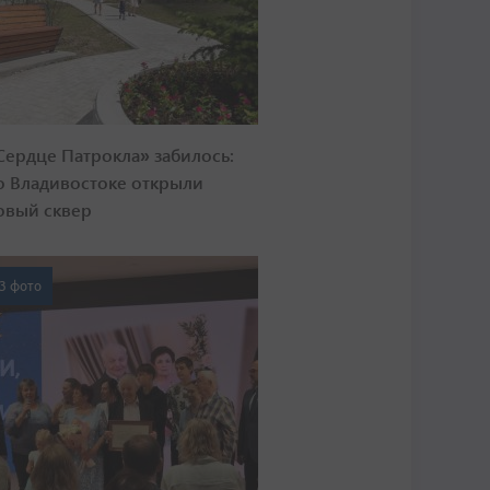
Сердце Патрокла» забилось:
о Владивостоке открыли
овый сквер
3 фото