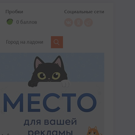
Пробки
Социальные сети
0 баллов
Город на ладони