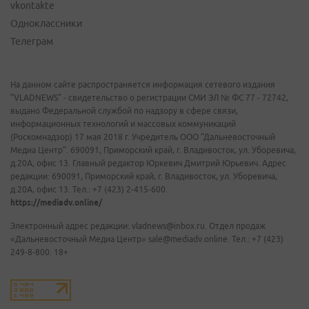
vkontakte
Одноклассники
Телеграм
На данном сайте распространяется информация сетевого издания
"VLADNEWS" - свидетельство о регистрации СМИ ЭЛ № ФС 77 - 72742,
выдано Федеральной службой по надзору в сфере связи,
информационных технологий и массовых коммуникаций
(Роскомнадзор) 17 мая 2018 г. Учредитель ООО "Дальневосточный
Медиа Центр". 690091, Приморский край, г. Владивосток, ул. Уборевича,
д.20А, офис 13. Главный редактор Юркевич Дмитрий Юрьевич. Адрес
редакции: 690091, Приморский край, г. Владивосток, ул. Уборевича,
д.20А, офис 13. Тел.: +7 (423) 2-415-600.
https://mediadv.online/
Электронный адрес редакции: vladnews@inbox.ru. Отдел продаж
«Дальневосточный Медиа Центр» sale@mediadv.online. Тел.: +7 (423)
249-8-800. 18+