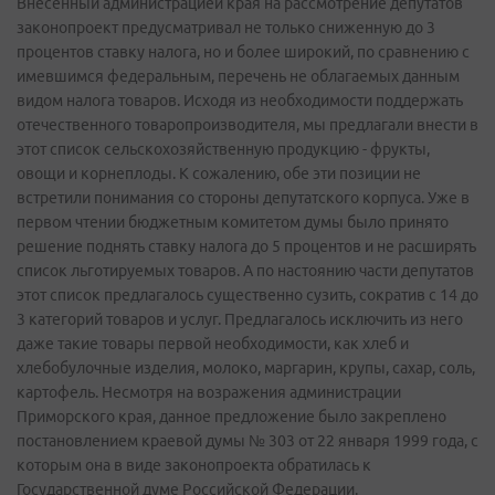
Внесенный администрацией края на рассмотрение депутатов
законопроект предусматривал не только сниженную до 3
процентов ставку налога, но и более широкий, по сравнению с
имевшимся федеральным, перечень не облагаемых данным
видом налога товаров. Исходя из необходимости поддержать
отечественного товаропроизводителя, мы предлагали внести в
этот список сельскохозяйственную продукцию - фрукты,
овощи и корнеплоды. К сожалению, обе эти позиции не
встретили понимания со стороны депутатского корпуса. Уже в
первом чтении бюджетным комитетом думы было принято
решение поднять ставку налога до 5 процентов и не расширять
список льготируемых товаров. А по настоянию части депутатов
этот список предлагалось существенно сузить, сократив с 14 до
3 категорий товаров и услуг. Предлагалось исключить из него
даже такие товары первой необходимости, как хлеб и
хлебобулочные изделия, молоко, маргарин, крупы, сахар, соль,
картофель. Несмотря на возражения администрации
Приморского края, данное предложение было закреплено
постановлением краевой думы № 303 от 22 января 1999 года, с
которым она в виде законопроекта обратилась к
Государственной думе Российской Федерации.