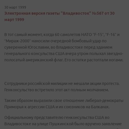
30 март 1999
Электронная версия газеты "Владивосток" №567 от 30
март 1999
В тот самый момент, когда 60 самолетов НАТО “F-15”, “F-16” и
“Мираж-2000” наносили очередной бомбовый удар по
суверенной Югославии, во Владивостоке перед зданием
генерального консульства США вчера утром полыхал звездно-
полосатый американский флаг. Его остатки растоптали ногами.
Сотрудники российской милиции не мешали акции протеста.
Генконсульство встретило этот акт полным молчанием.
Таким образом выразили свое отношение либерал-демократы
Приморья к агрессии США и их союзников на Балканах.
Официальному представителю генконсульства США во
Владивостоке на улице Пушкинской было вручено заявление