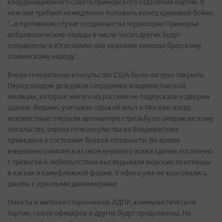
координационного совета приморского отделения партии. В
нем они требуют немедленно положить конец кровавой бойне,
“...в противном случае созданные на территории Приморья
добровольческие отряды в числе тысяч других будут
отправлены в Югославию для оказания помощи братскому
славянскому народу”.
Вчера генеральное консульство США было наглухо закрыто.
Перед входом дежурили сотрудники владивостокской
милиции, которые никого из россиян не подпускали к дверям
здания. Видимо, учитывая горький опыт в Москве, когда
неизвестные открыли автоматную стрельбу по американскому
посольству, охрана генконсульства во Владивостоке
приведена в состояние боевой готовности. Во время
вчерашнего митинга из окон верхнего этажа здания постоянно
с тревогой и любопытством выглядывали морские пехотинцы
в касках и камуфляжной форме. У офиса уже не красовались
джипы с красными дипномерами.
Пикеты и митинги сторонников ЛДПР, коммунистической
партии, союза офицеров и других будут продолжены. На