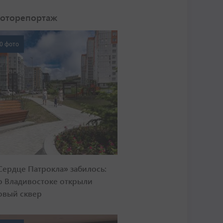
оторепортаж
0 фото
Сердце Патрокла» забилось:
о Владивостоке открыли
овый сквер