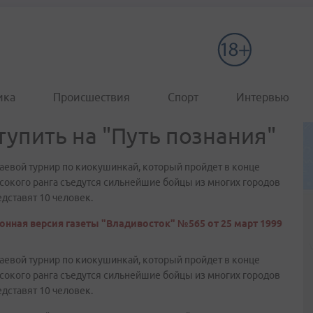
ика
Происшествия
Спорт
Интервью
тупить на "Путь познания"
раевой турнир по киокушинкай, который пройдет в конце
ысокого ранга съедутся сильнейшие бойцы из многих городов
дставят 10 человек.
онная версия газеты "Владивосток" №565 от 25 март 1999
раевой турнир по киокушинкай, который пройдет в конце
ысокого ранга съедутся сильнейшие бойцы из многих городов
дставят 10 человек.