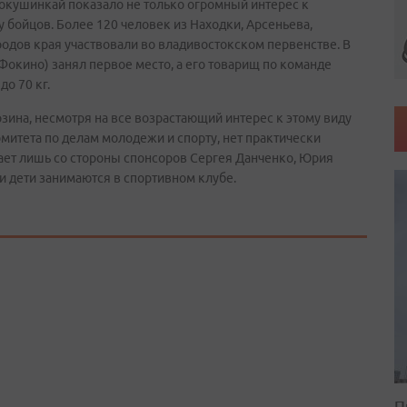
окушинкай показало не только огромный интерес к
бойцов. Более 120 человек из Находки, Арсеньева,
ородов края участвовали во владивостокском первенстве. В
Фокино) занял первое место, а его товарищ по команде
о 70 кг.
ина, несмотря на все возрастающий интерес к этому виду
комитета по делам молодежи и спорту, нет практически
ет лишь со стороны спонсоров Сергея Данченко, Юрия
и дети занимаются в спортивном клубе.
П