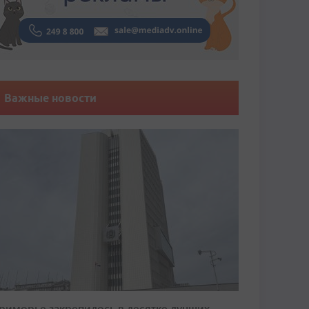
Важные новости
риморье закрепилось в десятке лучших