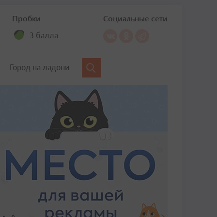
Пробки
Социальные сети
3 балла
Город на ладони