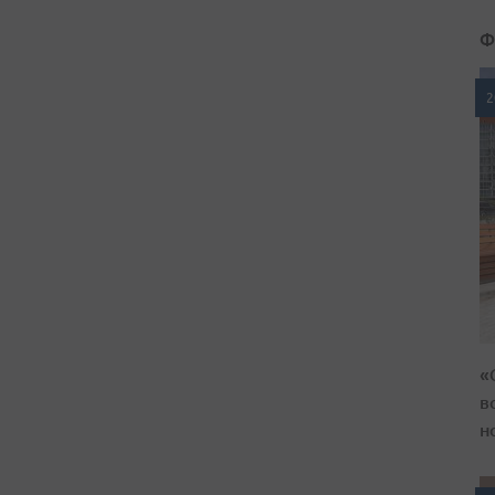
Ф
2
«
в
н