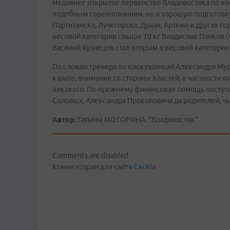
Недавнее открытое первенство Владивостока по ки
подобным соревнованиям, но и хорошую подготовку 
Партизанска, Лучегорска, Дуная, Артема и других г
весовой категории свыше 70 кг Владислав Панков (
Василий Кузнецов стал вторым в весовой категории д
По словам тренера по киокушинкай Александра Мурз
карате, внимания со стороны властей, в частности 
никакого. По-прежнему финансовая помощь поступа
Соловых, Александра Прокоповича да родителей, чь
Автор:
Татьяна МОТОРИНА, "Владивосток"
Comments are disabled
Комментарии для сайта
Cackl
e