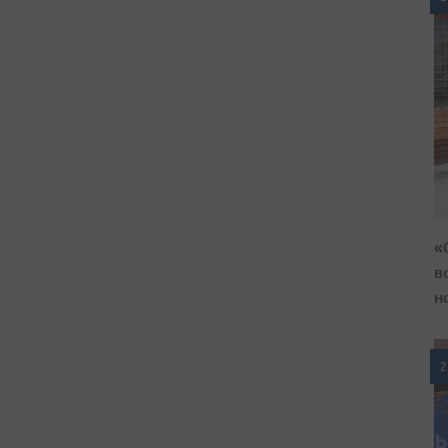
«
в
н
2