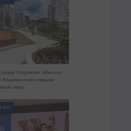
Сердце Патрокла» забилось:
о Владивостоке открыли
овый сквер
3 фото