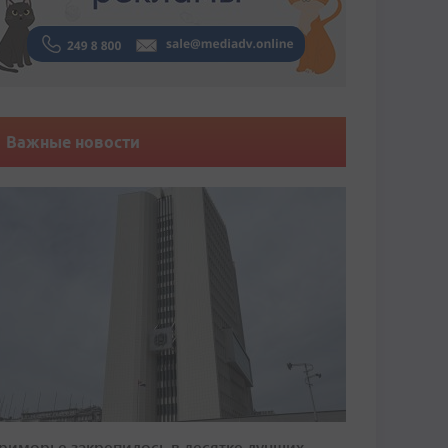
Важные новости
риморье закрепилось в десятке лучших