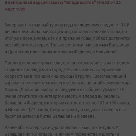
Электронная версия газеты "Владивосток" №563 от 23
март 1999
Завершается главный турнир года по ледовому спидвею - 34-й
личный чемпионат мира. До конца осталось еще два этапа, но
итог уже ясен. Вновь, как и в прежние годы, победа достанется
российским мастерам. Только вот кому - москвичам Балашову
и Дрогалину или нашим землякам Фадееву и Никулину?
Предпоследняя серия из двух этапов проводилась на ледовом
стадионе голландского города Ассена и внесла серьезные
коррективы в позиции лидирующей группы. Возглавлявший
караван в течение почти всего сезона нынешний чемпион мира
Кирилл Дрогалин выступил неудачно и с общей суммой 176
очков откатился на четвертое место. А вперед вырвались
Балашов и Фадеев, у которых соответственно 192 и 190 очков,
и Никулин - 177 очков. Спор за золотую медаль скорее всего
будет решаться в битве Балашова и Фадеева.
Ранее оба мастера уже удостаивались высших титулов. У
Балашова их 10: четыре - в личном первенстве и шесть - в