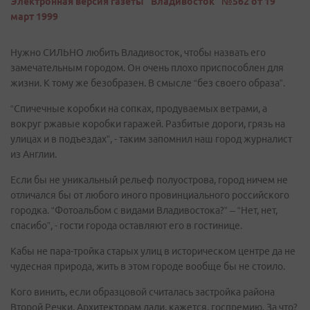
Электронная версия газеты "Владивосток" №562 от 19
март 1999
Нужно СИЛЬНО любить Владивосток, чтобы назвать его
замечательным городом. Он очень плохо приспособлен для
жизни. К тому же безобразен. В смысле “без своего образа”.
“Спичечные коробки на сопках, продуваемых ветрами, а
вокруг ржавые коробки гаражей. Разбитые дороги, грязь на
улицах и в подъездах”, - таким запомнил наш город журналист
из Англии.
Если бы не уникальный рельеф полуострова, город ничем не
отличался бы от любого иного провинциального российского
городка. “Фотоальбом с видами Владивостока?” – “Нет, нет,
спасибо”, - гости города оставляют его в гостинице.
Кабы не пара-тройка старых улиц в историческом центре да не
чудесная природа, жить в этом городе вообще бы не стоило.
Кого винить, если образцовой считалась застройка района
Второй Речки. Архитекторам дали, кажется, госпремию. За что?