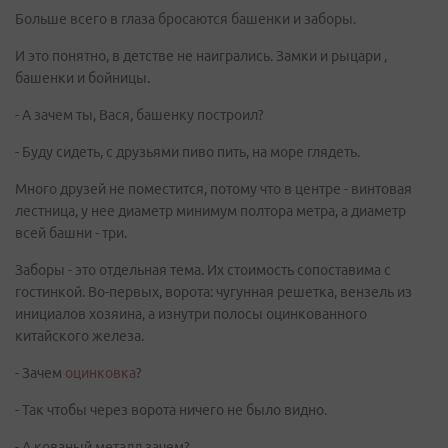
Больше всего в глаза бросаются башенки и заборы.
И это понятно, в детстве не наигрались. Замки и рыцари ,
башенки и бойницы.
- А зачем ты, Вася, башенку построил?
- Буду сидеть, с друзьями пиво пить, на море глядеть.
Много друзей не поместится, потому что в центре - винтовая
лестница, у нее диаметр минимум полтора метра, а диаметр
всей башни - три.
Заборы - это отдельная тема. Их стоимость сопоставима с
гостинкой. Во-первых, ворота: чугунная решетка, вензель из
инициалов хозяина, а изнутри полосы оцинкованного
китайского железа.
- Зачем
оцинковка
?
- Так чтобы через ворота ничего не было видно.
- А кованый металл зачем?