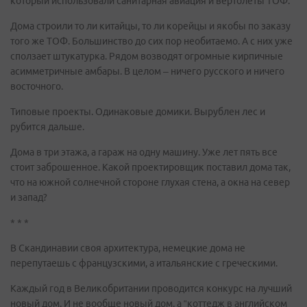
который использовали санитарная авиация и вертолеты ТОФ.
Дома строили то ли китайцы, то ли корейцы и якобы по заказу
того же ТОФ. Большинство до сих пор необитаемо. А с них уже
сползает штукатурка. Рядом возводят огромные кирпичные
асимметричные амбары. В целом – ничего русского и ничего
восточного.
Типовые проекты. Одинаковые домики. Вырублен лес и
рубится дальше.
Дома в три этажа, а гараж на одну машину. Уже лет пять все
стоит заброшенное. Какой проектировщик поставил дома так,
что на южной солнечной стороне глухая стена, а окна на север
и запад?
* * *
В Скандинавии своя архитектура, немецкие дома не
перепутаешь с французскими, а итальянские с греческими.
Каждый год в Великобритании проводится конкурс на лучший
новый дом. И не вообще новый дом, а “коттедж в английском