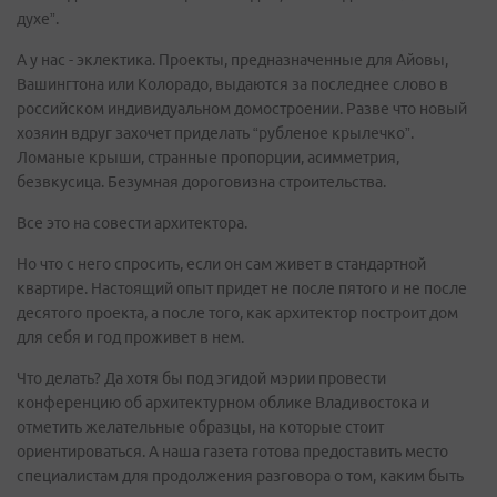
духе”.
А у нас - эклектика. Проекты, предназначенные для Айовы,
Вашингтона или Колорадо, выдаются за последнее слово в
российском индивидуальном домостроении. Разве что новый
хозяин вдруг захочет приделать “рубленое крылечко”.
Ломаные крыши, странные пропорции, асимметрия,
безвкусица. Безумная дороговизна строительства.
Все это на совести архитектора.
Но что с него спросить, если он сам живет в стандартной
квартире. Настоящий опыт придет не после пятого и не после
десятого проекта, а после того, как архитектор построит дом
для себя и год проживет в нем.
Что делать? Да хотя бы под эгидой мэрии провести
конференцию об архитектурном облике Владивостока и
отметить желательные образцы, на которые стоит
ориентироваться. А наша газета готова предоставить место
специалистам для продолжения разговора о том, каким быть