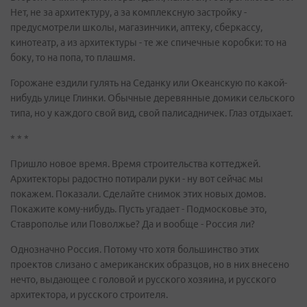
Нет, не за архитектуру, а за комплексную застройку -
предусмотрели школы, магазинчики, аптеку, сберкассу,
кинотеатр, а из архитектуры - те же спичечные коробки: то на
боку, то на попа, то плашмя.
Горожане ездили гулять на Седанку или Океанскую по какой-
нибудь улице Глинки. Обычные деревянные домики сельского
типа, но у каждого свой вид, свой палисадничек. Глаз отдыхает.
* * *
Пришло новое время. Время строительства коттеджей.
Архитекторы радостно потирали руки - ну вот сейчас мы
покажем. Показали. Сделайте снимок этих новых домов.
Покажите кому-нибудь. Пусть угадает - Подмосковье это,
Ставрополье или Поволжье? Да и вообще - Россия ли?
Однозначно Россия. Потому что хотя большинство этих
проектов слизано с американских образцов, но в них внесено
нечто, выдающее с головой и русского хозяина, и русского
архитектора, и русского строителя.