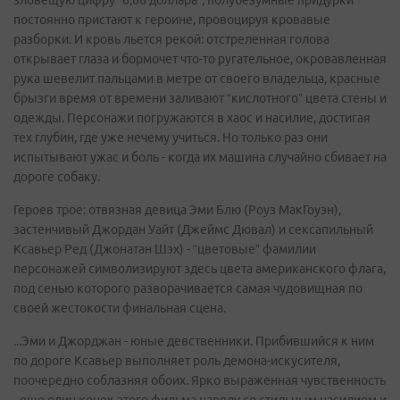
зловещую цифру “6,66 доллара”, полубезумные придурки
постоянно пристают к героине, провоцируя кровавые
разборки. И кровь льется рекой: отстреленная голова
открывает глаза и бормочет что-то ругательное, окровавленная
рука шевелит пальцами в метре от своего владельца, красные
брызги время от времени заливают “кислотного” цвета стены и
одежды. Персонажи погружаются в хаос и насилие, достигая
тех глубин, где уже нечему учиться. Но только раз они
испытывают ужас и боль - когда их машина случайно сбивает на
дороге собаку.
Героев трое: отвязная девица Эми Блю (Роуз МакГоуэн),
застенчивый Джордан Уайт (Джеймс Дювал) и сексапильный
Ксавьер Ред (Джонатан Шэх) - “цветовые” фамилии
персонажей символизируют здесь цвета американского флага,
под сенью которого разворачивается самая чудовищная по
своей жестокости финальная сцена.
...Эми и Джорджан - юные девственники. Прибившийся к ним
по дороге Ксавьер выполняет роль демона-искусителя,
поочередно соблазняя обоих. Ярко выраженная чувственность