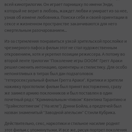
всей кинотрилогии. Он играет парнишку по имени Энди,
который не верит в любовь, жаждет любви и умирает из-за нее,
узнав об измене любовника. Поиски себя и своей ориентации в
сексе и жизненном пространстве заканчиваются для него
смертельным разочарованием...
Из-за стремления понравиться узкой зрительской прослойке и
чрезмерного пафоса фильм этот не стал художественным
откровением, хотя и укрепил позиции режиссера. А потому во
второй ленте трилогии “Поколение игры DOOM” Грегг Араки
решил сменить интонацию, ориентиры и стилистику. Для особо
непонятливых в титрах был дан подзаголовок
“гетеросексуальный фильм Грегга Араки”. Критики и зрители
наживку проглотили: фильм был принят восторженно, сразу
же заимел армию поклонников и был поставлен в один
почетный ряд с “Криминальным чтивом” Квентина Тарантино и
“Трэйнспоттингом” (“На игле”) Дэнни Бойла, а предтечей был
назван знаменитый “Заводной апельсин” Стэнли Кубрика.
Действительно, секс, наркотики и стильное насилие роднят
этот фильм с упомянутыми. И все же, рисуя портрет поколения