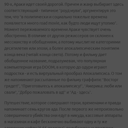
90-х, Араки идет своей дорогой. Причем и жанр выбирает здесь
соответствующий - типичное “роуд муви”, аргументируя это
тем, что “в политически и социально тяжелые времена
появляется много road movie, как будто люди ищут утопию”.
Момент переживаемого времени Араки чувствует очень
обостренно. В отличие от других режиссеров он склонен к
мессианству и обобщениям, а потому мыслит не категориями
десятилетия или эпохи, а более апокалипсическим понятием
конца века (читай: конца света). Потому и фильму дает
обобщенное название, подразумевая, что популярная
компьютерная игра DOOM, в которую до одури играют
подростки - и есть виртуальный прообраз Апокалипсиса. О том
же напоминают рассыпанные по фильму граффити: “Восторг
грядет!”, “Приготовьтесь к апокалипсису!”, “Америка: люби или
свали”, “Добро пожаловать в ад!” и “Ад - здесь”.
Путешествие, которое совершают герои, временами и правда
напоминает семь кругов ада. После первого же непроизвольно
совершенного убийства они едут в никуда, кассовые аппараты
в магазинах и кафе бесконечно выбивают одну и ту же