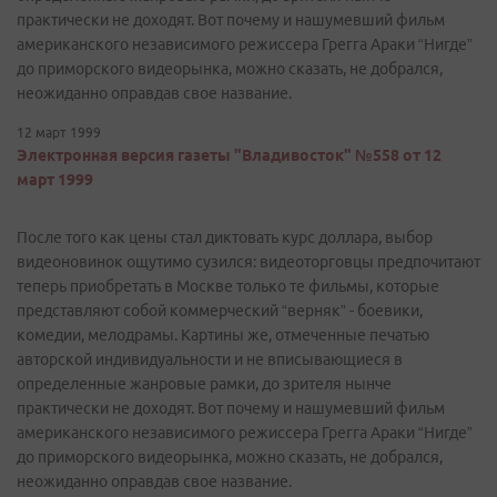
практически не доходят. Вот почему и нашумевший фильм
американского независимого режиссера Грегга Араки “Нигде”
до приморского видеорынка, можно сказать, не добрался,
неожиданно оправдав свое название.
12 март 1999
Электронная версия газеты "Владивосток" №558 от 12
март 1999
После того как цены стал диктовать курс доллара, выбор
видеоновинок ощутимо сузился: видеоторговцы предпочитают
теперь приобретать в Москве только те фильмы, которые
представляют собой коммерческий “верняк” - боевики,
комедии, мелодрамы. Картины же, отмеченные печатью
авторской индивидуальности и не вписывающиеся в
определенные жанровые рамки, до зрителя нынче
практически не доходят. Вот почему и нашумевший фильм
американского независимого режиссера Грегга Араки “Нигде”
до приморского видеорынка, можно сказать, не добрался,
неожиданно оправдав свое название.