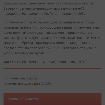
У каждого поколения свои песни, свой образ, свои цифры.
Весело и трагично сменили друг друга поколение-70,
поколение-80, поколение-90. Грядет поколение-00?..
P. S. Памятуя о том, что лучше один раз увидеть, чем сто раз
услышать, автор этих строк сообщает заядлым киноманам, что
единственный эксклюзивный экземпляр видеокассеты с
записью фильмов Грегга Араки “Вконец затраханные” и “Нигде”
можно приобрести в приморском кинопрокате, позвонив
предварительно по телефону 267-517. Как говорится, кто не
успел - тот опоздал. Удачи!
Автор:
Сергей СЛАВГОРОДСКИЙ, специально для "В"
Comments are disabled
Комментарии для сайта
Cackl
e
Важные новости