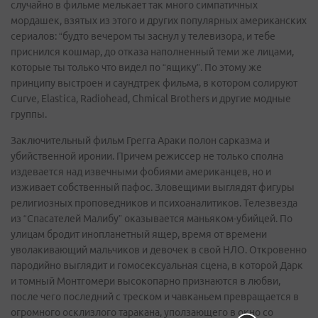
случайно в фильме мелькает так много симпатичных
мордашек, взятых из этого и других популярных американских
сериалов: “будто вечером ты заснул у телевизора, и тебе
приснился кошмар, до отказа наполненный теми же лицами,
которые ты только что видел по “ящику”. По этому же
принципу выстроен и саундтрек фильма, в котором солируют
Curve, Elastica, Radiohead, Chmical Brothers и другие модные
группы.
Заключительный фильм Грегга Араки полон сарказма и
убийственной иронии. Причем режиссер не только сполна
издевается над извечными фобиями американцев, но и
изживает собственный пафос. Зловещими выглядят фигуры
религиозных проповедников и психоаналитиков. Телезвезда
из “Спасателей Малибу” оказывается маньяком-убийцей. По
улицам бродит инопланетный ящер, время от времени
уволакивающий мальчиков и девочек в свой НЛО. Откровенно
пародийно выглядит и гомосексуальная сцена, в которой Дарк
и томный Монтгомери высокопарно признаются в любви,
после чего последний с треском и чавканьем превращается в
огромного осклизлого таракана, уползающего в окно со