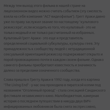
Между тем выход этого фильма в нашей стране на
лицензионном видео можно считать событием (эту смелость
взяла на себя компания “АСГ-видеофильм”). Грегг Араки давно
уже по праву заслужил звание по-настоящему “культового
режиссера”, если исходить из того, что культовый - это не
только модный и не только рассчитанный на избранных.
Культовый Грегг Араки - это еще и представитель
определенной социальной субкультуры, культуры геев. Эту
принадлежность к сообществу людей с нетрадиционной
сексуальной ориентацией режиссер подчеркивает открыто и
порой провокационно почти в каждом своем фильме. Однако
сами его фильмы приобретают известность и значимость
далеко за пределами означенного сообщества.
Слава пришла к Греггу Араки в 1992 году, когда его картина
“The Living End” - у нас она проходила в пиратской копии под
названием “Оголенный провод” - стала сенсацией Санданского
фестиваля независимого кино. Малобюджетная, камерная
история о последнем путешествии в никуда двух ВИЧ-
инфицированных любовников была снята экспрессивно,