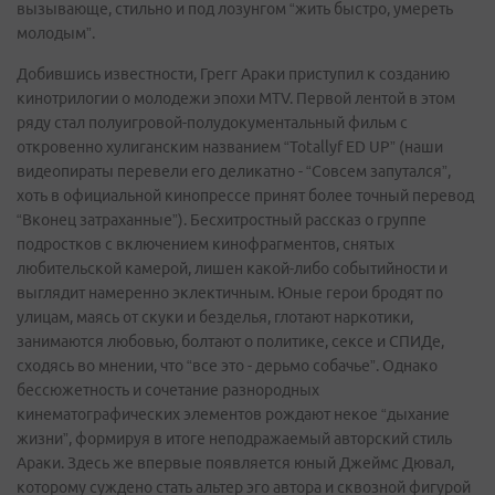
вызывающе, стильно и под лозунгом “жить быстро, умереть
молодым”.
Добившись известности, Грегг Араки приступил к созданию
кинотрилогии о молодежи эпохи MTV. Первой лентой в этом
ряду стал полуигровой-полудокументальный фильм с
откровенно хулиганским названием “Totallyf ED UP” (наши
видеопираты перевели его деликатно - “Совсем запутался”,
хоть в официальной кинопрессе принят более точный перевод
“Вконец затраханные”). Бесхитростный рассказ о группе
подростков с включением кинофрагментов, снятых
любительской камерой, лишен какой-либо событийности и
выглядит намеренно эклектичным. Юные герои бродят по
улицам, маясь от скуки и безделья, глотают наркотики,
занимаются любовью, болтают о политике, сексе и СПИДе,
сходясь во мнении, что “все это - дерьмо собачье”. Однако
бессюжетность и сочетание разнородных
кинематографических элементов рождают некое “дыхание
жизни”, формируя в итоге неподражаемый авторский стиль
Араки. Здесь же впервые появляется юный Джеймс Дювал,
которому суждено стать альтер эго автора и сквозной фигурой