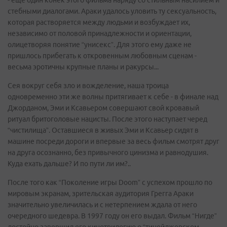
- еще один конек этого фильма наряду со стильным насилием и
стебными диалогами. Араки удалось уловить ту сексуальность,
которая растворяется между людьми и возбуждает их,
независимо от половой принадлежности и ориентации,
олицетворяя понятие “унисекс”. Для этого ему даже не
пришлось прибегать к откровенным любовным сценам -
весьма эротичны крупные планы и ракурсы...
Сея вокруг себя зло и вожделение, наша троица
одновременно эти же волны притягивает к себе - в финале над
Джорданом, Эми и Ксавьером совершают свой кровавый
ритуал бритоголовые нацисты. После этого наступает черед
“чистилища”. Оставшиеся в живых Эми и Ксавьер сидят в
машине посреди дороги и впервые за весь фильм смотрят друг
на друга осознанно, без привычного цинизма и равнодушия.
Куда ехать дальше? И по пути ли им?..
После того как “Поколение игры Doom” с успехом прошло по
мировым экранам, зрительская аудитория Грегга Араки
значительно увеличилась и с нетерпением ждала от него
очередного шедевра. В 1997 году он его выдал. Фильм “Нигде”