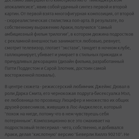
достойно завершил его кинотрилогию о “тинейджерском
апокалипсисе”, явив собой удачный синтез первой и второй
картин. От первой взята многофигурная композиция, от второй
- сюрреалистическая стилистика поп-арта. В результате, по
собственному выражению Араки, получился “самый
амбициозный фильм трилогии”, в котором дюжина подростков
с рекламной внешностью занимается любовью, ревнует,
смотрит телевизор, глотает “экстази”, танцует в ночном клубе,
галлюцинирует, убивает и умирает в стильных прикидах и
причудливых декорациях (дизайн фильма, разработанный
Патти Поддестом и Сарой Злотник, достоин самой
восторженной похвалы).
В центре сюжета - режиссерский любимчик Джеймс Дювал в
роли Дарка Смита, его чернокожая подруга-бисексуалка Мэл,
ее любовница по прозвищу Люцифер и множество их общих
друзей-ровесников, живущих в Лос-Анджелесе, который
“похож на нигде, потому что в нем чувствуешь себя
потерянным”. Композиционно все это смахивает на
подростковый телесериал - чего, собственно, и добивался
Араки, делая “кислотную” версию “Беверли Хиллз 90210”. Не