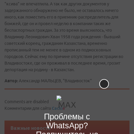
"ксива" не впечатлила. А так как других документов у
задержанного обнаружено не было, не оставалось ничего
иного, как поместить его в приемник-распределитель для
бомжей, где он и провел неделю в компании таких же
беспаспортных граждан. За это время выяснилось, что
Владимир Леонидович Хван 1958 года рождения - бывший
советский кореец, гражданин Казахстана, временно
прописанный тем не менее в одном из подмосковных
городков. Сейчас ему по причине отсутствия регистрации во
Владивостоке, где он проживал в последнее время, грозит
депортация на родину - в Казахстан.
Автор:
Александр МАЛЬЦЕВ, "Владивосток"
Comments are disabled
Комментарии для сайта
Cackl
e
Проблемы с
WhatsApp?
Важные новости