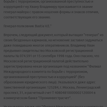
борьбе с терроризмом, организованной преступностью и
коррупцией г-ну Хвану Владимиру присваивается звание
генерал-майора с правом ношения формы и знаков отличия,
соответствующих его званию.
Генерал-полковник Bastia V.E."
Впрочем, следующий документ, который вытащил "генерал" из
своих бездонных карманов, на мгновение заставил задуматься
даже повидавших многое оперативников. Владимир Хван
предъявил свидетельство Московской регистрационной
палаты № 074.591 от 15 сентября 1998 года. Оно гласило, что
Московской регистрационной палатой действительно
зарегистрирована некая организация под названием "Филиал
Международного комитета по борьбе с терроризмом,
организованной преступностью и коррупцией" (без
образования юридического лица). Указывался даже адрес
таинственной организации: 125284, г. Москва, Ленинградский
проспект, 31, и расчетный счет Т 40804810000002120004 в
коммерческом банке "Проминвестрасчет".
Указывалось также, что "Филиал Международного комитета по