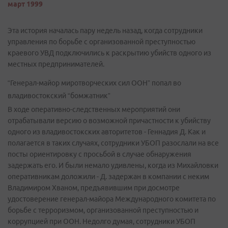
март 1999
Эта история началась пару недель назад, когда сотрудники
управления по борьбе с организованной преступностью
краевого УВД подключились к раскрытию убийств одного из
местных предпринимателей.
“Генерал-майор миротворческих сил ООН” попал во
владивостокский “бомжатник”
В ходе оперативно-следственных мероприятий они
отрабатывали версию о возможной причастности к убийству
одного из владивостокских авторитетов - Геннадия Д. Как и
полагается в таких случаях, сотрудники УБОП разослали на все
посты ориентировку с просьбой в случае обнаружения
задержать его. И были немало удивлены, когда из Михайловки
оперативникам доложили - Д. задержан в компании с неким
Владимиром Хваном, предъявившим при досмотре
удостоверение генерал-майора Международного комитета по
борьбе с терроризмом, организованной преступностью и
коррупцией при ООН. Недолго думая, сотрудники УБОП