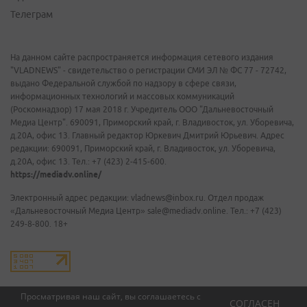
Телеграм
На данном сайте распространяется информация сетевого издания
"VLADNEWS" - свидетельство о регистрации СМИ ЭЛ № ФС 77 - 72742,
выдано Федеральной службой по надзору в сфере связи,
информационных технологий и массовых коммуникаций
(Роскомнадзор) 17 мая 2018 г. Учредитель ООО "Дальневосточный
Медиа Центр". 690091, Приморский край, г. Владивосток, ул. Уборевича,
д.20А, офис 13. Главный редактор Юркевич Дмитрий Юрьевич. Адрес
редакции: 690091, Приморский край, г. Владивосток, ул. Уборевича,
д.20А, офис 13. Тел.: +7 (423) 2-415-600.
https://mediadv.online/
Электронный адрес редакции: vladnews@inbox.ru. Отдел продаж
«Дальневосточный Медиа Центр» sale@mediadv.online. Тел.: +7 (423)
249-8-800. 18+
Просматривая наш сайт, вы соглашаетесь с
СОГЛАСЕН