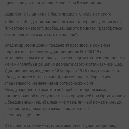
приказали доставить задержанных во Владивосток.
Удивлению сыщиков не было предела. С ходу, на пороге
кабинета обладатель загадочного удостоверения уволил всех
"к чертовой матери", пообещав, как это принято, "разобраться
как попало и наказать кого ни попадя".
Владимир Леонидович предъявил красивое, в кожаном
переплете с тиснением, удостоверение № 000149 с
металлическим жетоном, где на фоне щита с перекрещенными
мечами голубь мира цепко держал в своих когтях земной шар.
Удостоверение, выданное 18 февраля 1998 года, гласило, что
обладатель сего - не кто иной, как генерал-майор легиона
специального назначения миротворческих сил
Международного комитета по борьбе с терроризмом,
организованной преступностью и коррупцией при Организации
Объединенных Наций Владимир Хван, личный номер Р-34029,
состоящий в должности начальника некоего
спецподразделения.
Из офицерской книжки, прилагающейся к удостоверению,