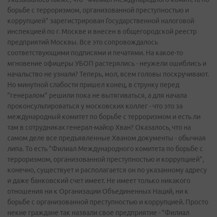
борьбе с терроризмом, организованной преступностью и
коррупцией" зарегистрирован Государственной налоговой
инспекцией по г. Москве и внесен в общегородской реестр
предприятий Москвы. Все это сопровождалось
соответствующими подписями и печатями. На какое-то
мгновение офицеры УБОП растерялись - неужели ошиблись и
начальство не узнали? Теперь, мол, всем головы поскручивают.
Но минутной слабости пришел конец, в струнку перед
"генералом" решили пока не вытягиваться, а для начала
проконсультироваться у московских коллег - что это за
международный комитет по борьбе с терроризмом и есть ли
там в сотрудниках генерал-майор Хван? Оказалось, что на
самом деле все предъявленные Хваном документы - обычная
липа. То есть "Филиал Международного комитета по борьбе с
терроризмом, организованной преступностью и коррупцией",
конечно, существует и располагается он по указанному адресу
и даже банковский счет имеет. Не имеет только никакого
отношения ни к Организации Объединенных Наций, ни к
борьбе с организованной преступностью и коррупцией. Просто
некие граждане так назвали свое предприятие - "Филиал