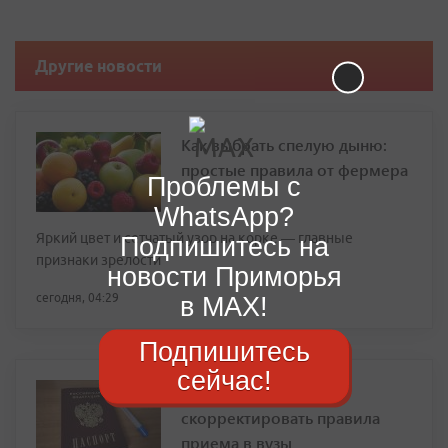
Другие новости
Как выбрать спелую дыню:
простые правила от фермера
Проблемы с
WhatsApp?
Яркий цвет и сетчатый узор на корке — главные
Подпишитесь на
признаки зрелости
новости Приморья
сегодня, 04:29
в MAX!
Подпишитесь
сейчас!
В Минобрнауки могут
скорректировать правила
приема в вузы