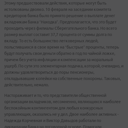
Этому предшествовали действия, которые могут быть
истолкованы двояко. 10 февраля на заседании комитета
кредиторов банка было принято решение о выплате денег
вкладчикам банка “Находка”. Предполагается, что это будет
проходить через филиалы Сберегательного банка. Но всего
размер выплат составит 37,7 процента от суммы долга по
вкладу. То есть большинство легковерных людей,
польстившихся в свое время на “быстрые” проценты, теперь
будут получать свои деньги обратно в год по чайной ложке,
причем без учета инфляции и компенсации за моральный
ущерб. По сути это элементарная подачка, которой, очевидно, и
должны удовлетвориться до поры пенсионеры,
откладывавшие копейки на собственные похороны. Таковых,
действительно, немало.
Настораживает и то, что представители общественной
организации вкладчиков, несомненно, являющихся наиболее
беспокойным контингентом для любых конкурсных
управляющих, оказались не у дел. Двое наиболее активных -
Надежда Корчевная и Виктор Давыдов работали по
ликвидации банка на договорной основе. Помогали