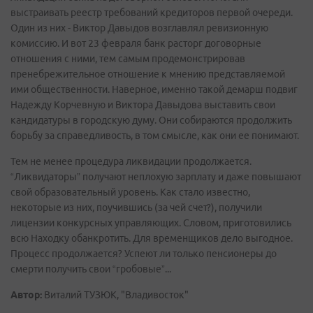
выстраивать реестр требований кредиторов первой очереди.
Один из них - Виктор Давыдов возглавлял ревизионную
комиссию. И вот 23 февраля банк расторг договорные
отношения с ними, тем самым продемонстрировав
пренебрежительное отношение к мнению представляемой
ими общественности. Наверное, именно такой демарш подвиг
Надежду Корчевную и Виктора Давыдова выставить свои
кандидатуры в городскую думу. Они собираются продолжить
борьбу за справедливость, в том смысле, как они ее понимают.
Тем не менее процедура ликвидации продолжается.
“Ликвидаторы” получают неплохую зарплату и даже повышают
свой образовательный уровень. Как стало известно,
некоторые из них, поучившись (за чей счет?), получили
лицензии конкурсных управляющих. Словом, приготовились
всю Находку обанкротить. Для временщиков дело выгодное.
Процесс продолжается? Успеют ли только пенсионеры до
смерти получить свои “гробовые”...
Автор:
Виталий ТУЗЮК, "Владивосток"