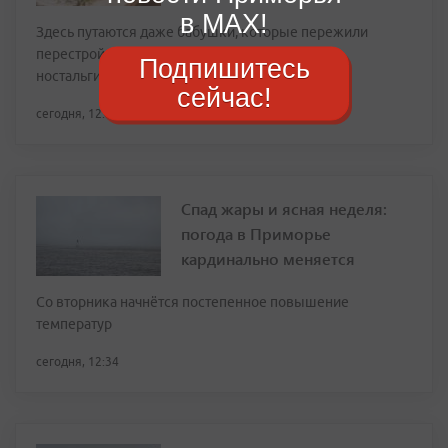
в MAX!
Здесь путаются даже бабушки, которые пережили
перестройку. Проходите, пока не начался
Подпишитесь
ностальгический приступ!
сейчас!
сегодня, 12:49
Спад жары и ясная неделя:
погода в Приморье
кардинально меняется
Со вторника начнётся постепенное повышение
температур
сегодня, 12:34