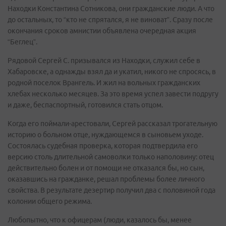
Находки Константина Сотникова, они гражданские люди. А что
до остальных, то “кто не спрятался, я не виноват”. Сразу после
окончания сроков амнистии объявлена очередная акция
“Беглец”.
Рядовой Сергей С. призывался из Находки, служил себе в
Хабаровске, а однажды взял да и укатил, никого не спросясь, в
родной поселок Врангель. И жил на вольных гражданских
хлебах несколько месяцев. За это время успел завести подругу
и даже, беспаспортный, готовился стать отцом.
Когда его поймали-арестовали, Сергей рассказал трогательную
историю о больном отце, нуждающемся в сыновьем уходе.
Состоялась судебная проверка, которая подтвердила его
версию столь длительной самоволки только наполовину: отец
действительно болен и от помощи не отказался бы, но сын,
оказавшись на гражданке, решал проблемы более личного
свойства. В результате дезертир получил два с половиной года
колонии общего режима.
Любопытно, что к офицерам (люди, казалось бы, менее