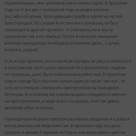
подневольные, чем срочники) закон также суров. В прошлом
году на те же два с половиной года осужден капитан
российской армии, проходивший службу в одной из частей
близ Находки. По словам Константина Сотникова, он был
переведен в другой гарнизон - в Совгавань, но к месту
назначения так и не прибыл. После 8 месяцев ожидания
военная прокуратура возбудила уголовное дело... Случай,
конечно, редкий.
Есть и еще причина, по которой дезертиры не рвутся вернуться
в лоно закона. Хотя существование без документов сладким
не назовешь, шанс быть пойманным крайне мал. В прошлом
году в городе был отыскан только один из числа “чистых”, то
есть не успевших совершить преступление на гражданке,
беглецов. В основном же самовольщики попадаются именно
на преступлениях, и чаще всего на кражах. А не так давно
дезертир убил человека.
Проведенная недавно проверка выявила упущения и в работе
военкоматовской медкомиссии. В прошлом году она дала
пропуск в армию 6 парням, которые, как выяснилось уже на