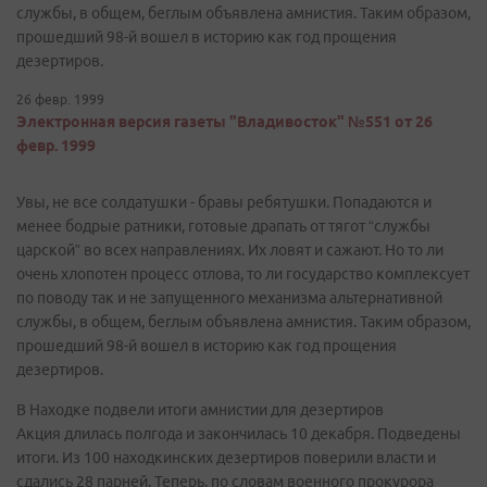
службы, в общем, беглым объявлена амнистия. Таким образом,
прошедший 98-й вошел в историю как год прощения
дезертиров.
26 февр. 1999
Электронная версия газеты "Владивосток" №551 от 26
февр. 1999
Увы, не все солдатушки - бравы ребятушки. Попадаются и
менее бодрые ратники, готовые драпать от тягот “службы
царской” во всех направлениях. Их ловят и сажают. Но то ли
очень хлопотен процесс отлова, то ли государство комплексует
по поводу так и не запущенного механизма альтернативной
службы, в общем, беглым объявлена амнистия. Таким образом,
прошедший 98-й вошел в историю как год прощения
дезертиров.
В Находке подвели итоги амнистии для дезертиров
Акция длилась полгода и закончилась 10 декабря. Подведены
итоги. Из 100 находкинских дезертиров поверили власти и
сдались 28 парней. Теперь, по словам военного прокурора