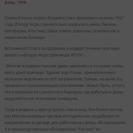
февр. 1999
Первый показ мод во Владивостоке произошел осенью 1967
года. В моду тогда стремительно ворвались мини, бикини,
платформа, пластмассовые камеи, шиньоны, шляпки ток и
знаменитая болонья.
Вспоминает Ольга Болдовкина, кандидат технических наук,
доцент кафедры индустрии моды ВГУЭС:
- Многие владивостокские дамы одевались в то время очень
ярко, даже кричаще. Эдакие жар-птицы, принаряженные
мужьями-моряками во все заграничное. Помню, на меня это
произвело ошеломляющее впечатление. Может быть, оттого,
что я приехала из сухопутного Барнаула, где работала в Доме
моделей после окончания техникума.
Тогда и родилась идея устроить показ мод. Тем более что как
раз Москва впервые сделала методические разработки по
направлению в одежде для работников сферы обслуживания.
А в производственном объединении “Рассвет” во