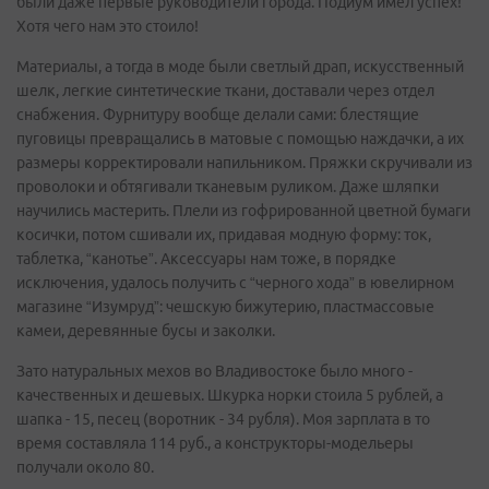
были даже первые руководители города. Подиум имел успех!
Хотя чего нам это стоило!
Материалы, а тогда в моде были светлый драп, искусственный
шелк, легкие синтетические ткани, доставали через отдел
снабжения. Фурнитуру вообще делали сами: блестящие
пуговицы превращались в матовые с помощью наждачки, а их
размеры корректировали напильником. Пряжки скручивали из
проволоки и обтягивали тканевым руликом. Даже шляпки
научились мастерить. Плели из гофрированной цветной бумаги
косички, потом сшивали их, придавая модную форму: ток,
таблетка, “канотье”. Аксессуары нам тоже, в порядке
исключения, удалось получить с “черного хода” в ювелирном
магазине “Изумруд”: чешскую бижутерию, пластмассовые
камеи, деревянные бусы и заколки.
Зато натуральных мехов во Владивостоке было много -
качественных и дешевых. Шкурка норки стоила 5 рублей, а
шапка - 15, песец (воротник - 34 рубля). Моя зарплата в то
время составляла 114 руб., а конструкторы-модельеры
получали около 80.