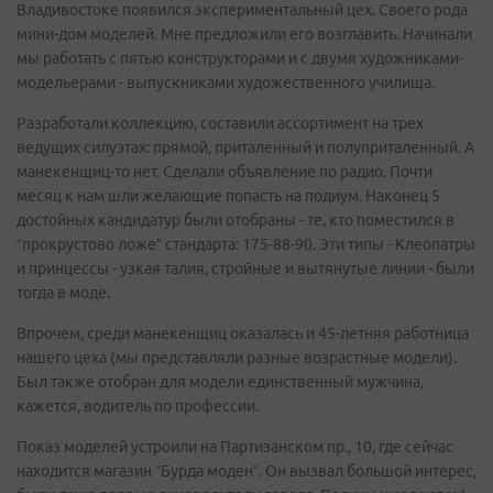
Владивостоке появился экспериментальный цех. Своего рода
мини-дом моделей. Мне предложили его возглавить. Начинали
мы работать с пятью конструкторами и с двумя художниками-
модельерами - выпускниками художественного училища.
Разработали коллекцию, составили ассортимент на трех
ведущих силуэтах: прямой, приталенный и полуприталенный. А
манекенщиц-то нет. Сделали объявление по радио. Почти
месяц к нам шли желающие попасть на подиум. Наконец 5
достойных кандидатур были отобраны - те, кто поместился в
“прокрустово ложе” стандарта: 175-88-90. Эти типы - Клеопатры
и принцессы - узкая талия, стройные и вытянутые линии - были
тогда в моде.
Впрочем, среди манекенщиц оказалась и 45-летняя работница
нашего цеха (мы представляли разные возрастные модели).
Был также отобран для модели единственный мужчина,
кажется, водитель по профессии.
Показ моделей устроили на Партизанском пр., 10, где сейчас
находится магазин “Бурда моден”. Он вызвал большой интерес,