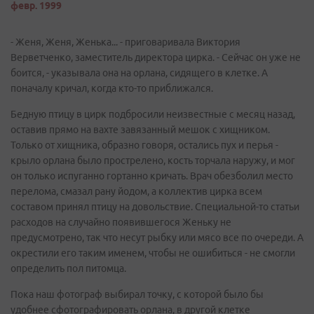
февр. 1999
- Женя, Женя, Женька... - приговаривала Виктория
Верветченко, заместитель директора цирка. - Сейчас он уже не
боится, - указывала она на орлана, сидящего в клетке. А
поначалу кричал, когда кто-то приближался.
Бедную птицу в цирк подбросили неизвестные с месяц назад,
оставив прямо на вахте завязанный мешок с хищником.
Только от хищника, образно говоря, остались пух и перья -
крыло орлана было прострелено, кость торчала наружу, и мог
он только испуганно гортанно кричать. Врач обезболил место
перелома, смазал рану йодом, а коллектив цирка всем
составом принял птицу на довольствие. Специальной-то статьи
расходов на случайно появившегося Женьку не
предусмотрено, так что несут рыбку или мясо все по очереди. А
окрестили его таким именем, чтобы не ошибиться - не смогли
определить пол питомца.
Пока наш фотограф выбирал точку, с которой было бы
удобнее сфотографировать орлана, в другой клетке