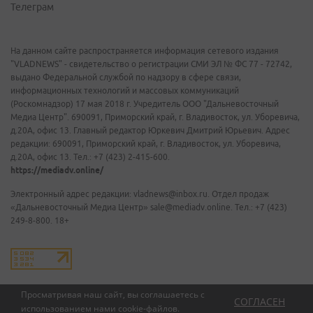
Телеграм
На данном сайте распространяется информация сетевого издания
"VLADNEWS" - свидетельство о регистрации СМИ ЭЛ № ФС 77 - 72742,
выдано Федеральной службой по надзору в сфере связи,
информационных технологий и массовых коммуникаций
(Роскомнадзор) 17 мая 2018 г. Учредитель ООО "Дальневосточный
Медиа Центр". 690091, Приморский край, г. Владивосток, ул. Уборевича,
д.20А, офис 13. Главный редактор Юркевич Дмитрий Юрьевич. Адрес
редакции: 690091, Приморский край, г. Владивосток, ул. Уборевича,
д.20А, офис 13. Тел.: +7 (423) 2-415-600.
https://mediadv.online/
Электронный адрес редакции: vladnews@inbox.ru. Отдел продаж
«Дальневосточный Медиа Центр» sale@mediadv.online. Тел.: +7 (423)
249-8-800. 18+
Просматривая наш сайт, вы соглашаетесь с
СОГЛАСЕН
использованием нами
cookie-файлов
.