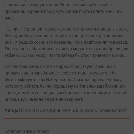
заволновался медвежонок. Поблескивая бусинками глаз,
проказник норовил просунуть сквозь прутья клетки нос или
лапу.
- Сынка, не ревнуй! - совсем уж по-матерински подошла к нему
Виктория Витальевна. - Самый настоящий сынка, - говорила
она, - я ведь из соски его кормила. Тоже подбросили год назад.
Еще слепого. Мать убили в тайге, а медвежонка подобрали для
забавы. Только наскучила та забава быстро. Привезли в цирк...
Сегодня медведь и орлан мирно соседствуют. А мишка в
придачу еще и зарабатывает себе и птице на кусок хлеба.
Фотографируется на Набережной. А вскоре орлана Женьку,
которому обитать бы по-хорошему на близлежащей Орлиной
сопке, поместят в специальный вольер в зеленом уголке фойе
цирка. Ведь на воле он уже не выживет.
Автор:
Ольга ЗОТОВА, Юрий МАЛЬЦЕВ (фото), "Владивосток"
Comments are disabled