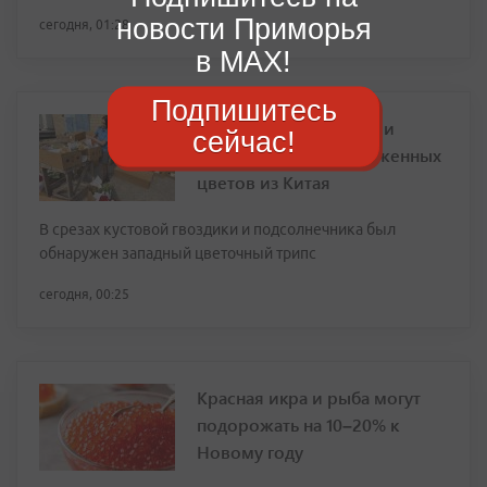
новости Приморья
сегодня, 01:28
в MAX!
Подпишитесь
В Приморье не пустили
сейчас!
крупную партию зараженных
цветов из Китая
В срезах кустовой гвоздики и подсолнечника был
обнаружен западный цветочный трипс
сегодня, 00:25
Красная икра и рыба могут
подорожать на 10–20% к
Новому году