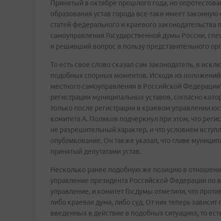
Принятый в октябре прошлого года, но опротестов
образования устав города все-таки имеет законную
статей федерального и краевого законодательства 
самоуправления Государственной думы России, сп
и решивший вопрос в пользу представительного орг
То есть свое слово сказал сам законодатель, в иск
подобных спорных моментов. Исходя из положений 
местного самоуправления в Российской Федерации”
регистрации муниципальных уставов, согласно кото
только после регистрации в краевом управлении юст
комитета А. Поляков подчеркнул при этом, что рег
не разрешительный характер, и что условием вступ
опубликование. Он также указал, что главе муници
принятый депутатами устав.
Несколько ранее подобную же позицию в отношение
управление президента Российской Федерации по в
управление, и комитет Госдумы отметили, что прот
либо краевая дума, либо суд. От них теперь зависи
введенных в действие в подобных ситуациях, то ес