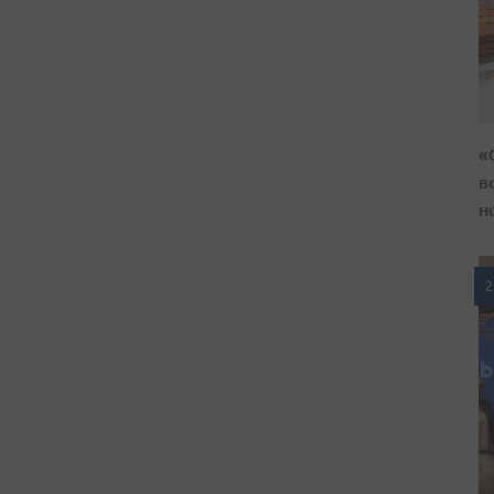
«
в
н
2