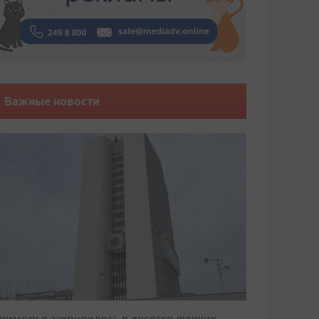
Важные новости
риморье закрепилось в десятке лучших