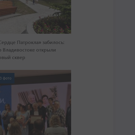
Сердце Патрокла» забилось:
о Владивостоке открыли
овый сквер
3 фото