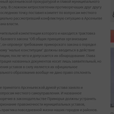
анный арсеньевской прокуратурой и главой муниципального
 силу. В сложном хитросплетении противоречащих друг другу
последнюю точку поставил комитет по вопросам местного
ециально рассмотревший конфликтную ситуацию в Арсеньеве
ана власти.
лючительной компетенции которого и находится трактовка
базового закона “Об общих принципах организации
, он опроверг требование приморского закона о порядке
рому “малые конституции” должны вводиться в действие
иции, после чего и допускается их обнародование. Глава
истрация названных документов носит лишь заявительный, но
ления уставов в силу является их официальное
пального образования вообще не дано право отклонять
 принятого Арсеньевской думой устава заняло и
опросам местного самоуправления. И названное
иворечия в законодательстве Приморья должны устранить
т признание правомочности муниципальных уставов,
ть практика повседневной жизни наших городов и районов.
П