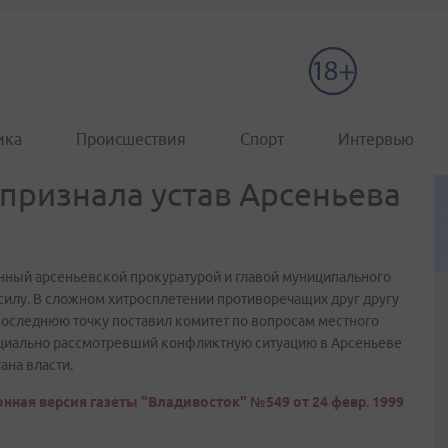
ика
Происшествия
Спорт
Интервью
 признала устав Арсеньева
анный арсеньевской прокуратурой и главой муниципального
 силу. В сложном хитросплетении противоречащих друг другу
последнюю точку поставил комитет по вопросам местного
ециально рассмотревший конфликтную ситуацию в Арсеньеве
ана власти.
нная версия газеты "Владивосток" №549 от 24 февр. 1999