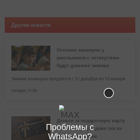
Другие новости
Осенние каникулы у
школьников с четвертями
будут длиннее зимних
Зимние каникулы продлятся с 31 декабря по 10 января
сегодня, 21:06
Деньги за подарочную карту
Проблемы с
можно вернуть даже после
WhatsApp?
истечения срока