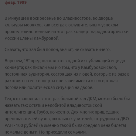
февр. 1999
В минувшее воскресенье во Владивостоке, во дворце
культуры моряков, как всегда с оглушительным успехом
прошел единственный на этот раз концерт народной артистки
России Елены Камбуровой.
Сказать, что зал был полон, значит, не сказать ничего.
Впрочем, “В” предполагал это в одной из публикаций еще до
концерта; как писали мы и о том, что у Камбуровой своя,
постоянная аудитория, состоящая из людей, которые из раза в
раз ходят на ее концерты вне зависимости от того, какая
погода или политическая ситуация на дворе.
Тех, кто заполнил в этот раз большой зал ДКМ, можно было бы
назвать так: остатки недобитой владивостокской
интеллигенции. Грубо, но честно. Для многих пришедших -
преподавателей вузов, школьных учителей, сотрудников ДВО
РАН - 100 рублей (а именно такой была средняя цена билета)
немалые деньги. Но приходили семьями.