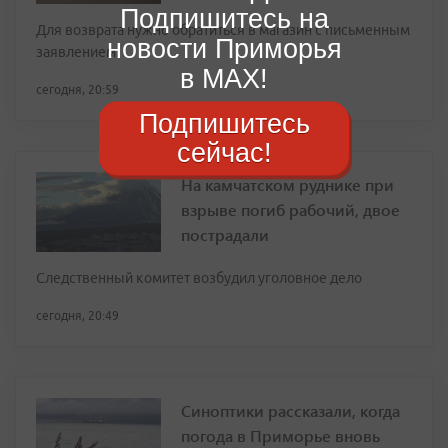
Подпишитесь на
Для возврата нужно обратиться в магазин с письменным
новости Приморья
заявлением
в MAX!
сегодня, 20:59
Подпишитесь
сейчас!
На камчатском руднике при
взрыве погиб рабочий, двое
пострадали
Следственный комитет возбудил уголовное дело
сегодня, 20:49
Синоптики рассказали, когда
погода в Приморье вновь