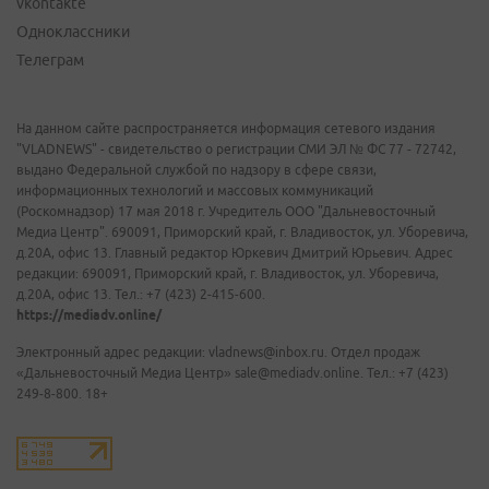
vkontakte
Одноклассники
Телеграм
На данном сайте распространяется информация сетевого издания
"VLADNEWS" - свидетельство о регистрации СМИ ЭЛ № ФС 77 - 72742,
выдано Федеральной службой по надзору в сфере связи,
информационных технологий и массовых коммуникаций
(Роскомнадзор) 17 мая 2018 г. Учредитель ООО "Дальневосточный
Медиа Центр". 690091, Приморский край, г. Владивосток, ул. Уборевича,
д.20А, офис 13. Главный редактор Юркевич Дмитрий Юрьевич. Адрес
редакции: 690091, Приморский край, г. Владивосток, ул. Уборевича,
д.20А, офис 13. Тел.: +7 (423) 2-415-600.
https://mediadv.online/
Электронный адрес редакции: vladnews@inbox.ru. Отдел продаж
«Дальневосточный Медиа Центр» sale@mediadv.online. Тел.: +7 (423)
249-8-800. 18+