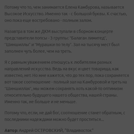
Потому что то, чем занимается Елена Камбурова, называется
Высокое Искусство. Именно так - с большой буквы. К счастью,
оно пока еще востребовано - полным залом.
Назавтра в том же ДКМ выступали в сборном концерте
представители попсы - 3 группы: “Балаган лимитед”,
“Шиншиллы” и “Мурашки по телу”. Зал на тысячу мест был
заполнен чуть более, чем на треть.
Я с равным уважением отношусь к любителям разных
направлений искусства. Ведь на вкус и цвет товарища, как
известно, нет. Но мне кажется, что до тех пор, пока сохраняется
вот такое соотношение - полный зал на Камбуровой и треть на
“Шиншиллах”, мы можем сохранять хоть какой-то оптимизм
относительно будущего нашего общества, нашей страны.
Именно так, не больше и не меньше.
Потому что, если, не дай бог, соотношение станет обратным, с
последними надеждами можно будет проститься...
Автор:
Андрей ОСТРОВСКИЙ, "Владивосток"