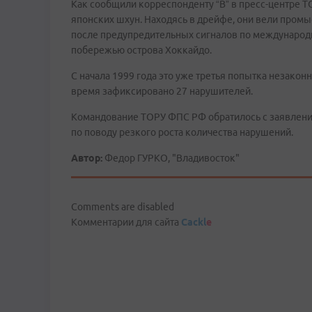
Как сообщили корреспонденту “В” в пресс-центре 
японских шхун. Находясь в дрейфе, они вели промы
после предупредительных сигналов по международ
побережью острова Хоккайдо.
С начала 1999 года это уже третья попытка незаконн
время зафиксировано 27 нарушителей.
Командование ТОРУ ФПС РФ обратилось с заявление
по поводу резкого роста количества нарушений.
Автор:
Федор ГУРКО, "Владивосток"
Comments are disabled
Комментарии для сайта
Cackl
e