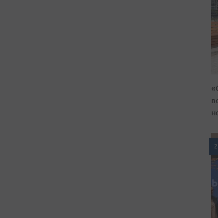
«
в
н
2