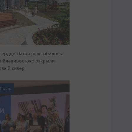
Сердце Патрокла» забилось:
о Владивостоке открыли
овый сквер
3 фото