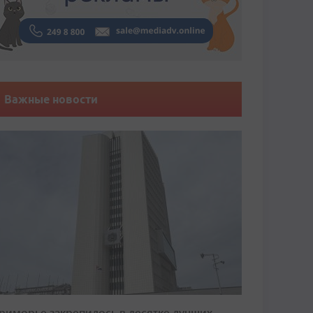
Важные новости
риморье закрепилось в десятке лучших