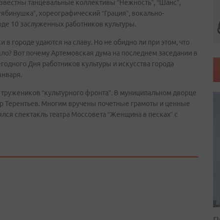
 известны танцевальные коллективы “Нежность”, “Шанс”,
Рябинушка”, хореографический “Грация”, вокально-
роде 10 заслуженных работников культуры.
 в городе удаются на славу. Но не обидно ли при этом, что
ыло? Вот почему Артемовская дума на последнем заседании в
одного Дня работников культуры и искусства города
января.
я тружеников “культурного фронта”. В муниципальном дворце
др Терентьев. Многим вручены почетные грамоты и ценные
оялся спектакль театра Моссовета “Женщина в песках” с
П