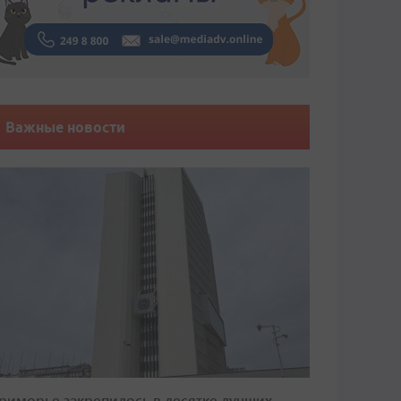
Важные новости
риморье закрепилось в десятке лучших