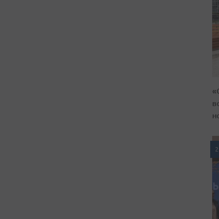
«
в
н
2