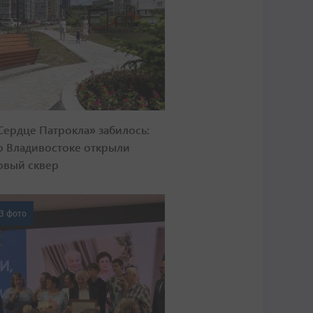
Сердце Патрокла» забилось:
о Владивостоке открыли
овый сквер
3 фото