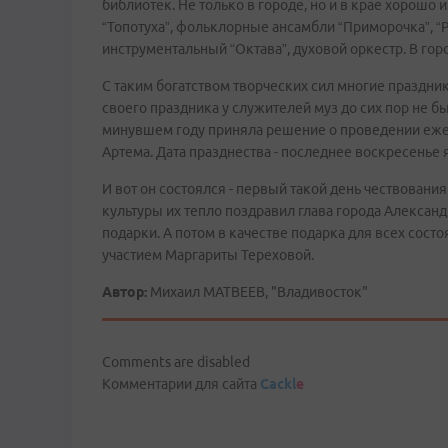
библиотек. Не только в городе, но и в крае хорошо
“Топотуха”, фольклорные ансамбли “Приморочка”, “
инструментальный “Октава”, духовой оркестр. В го
С таким богатством творческих сил многие праздники
своего праздника у служителей муз до сих пор не б
минувшем году приняла решение о проведении ежег
Артема. Дата празднества - последнее воскресенье 
И вот он состоялся - первый такой день чествовани
культуры их тепло поздравил глава города Алексан
подарки. А потом в качестве подарка для всех сост
участием Маргариты Тереховой.
Автор:
Михаил МАТВЕЕВ, "Владивосток"
Comments are disabled
Комментарии для сайта
Cackl
e