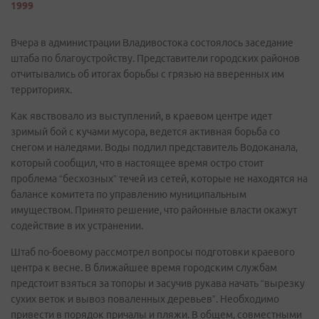
1999
Вчера в администрации Владивостока состоялось заседание
штаба по благоустройству. Представители городских районов
отчитывались об итогах борьбы с грязью на вверенных им
территориях.
Как явствовало из выступлений, в краевом центре идет
зримый бой с кучами мусора, ведется активная борьба со
снегом и наледями. Воды подлил представитель Водоканала,
который сообщил, что в настоящее время остро стоит
проблема “бесхозных” течей из сетей, которые не находятся на
балансе комитета по управлению муниципальным
имуществом. Принято решение, что районные власти окажут
содействие в их устранении.
Штаб по-боевому рассмотрел вопросы подготовки краевого
центра к весне. В ближайшее время городским службам
предстоит взяться за топоры и засучив рукава начать “вырезку
сухих веток и вывоз поваленных деревьев”. Необходимо
привести в порядок причалы и пляжи. В общем, совместными